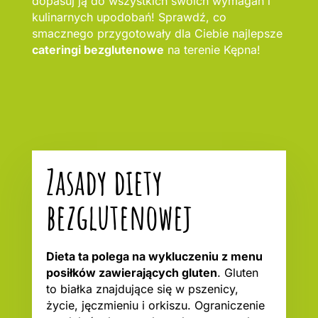
dopasuj ją do wszystkich swoich wymagań i
kulinarnych upodobań! Sprawdź, co
smacznego przygotowały dla Ciebie najlepsze
cateringi bezglutenowe
na terenie Kępna!
Zasady diety
bezglutenowej
Dieta ta polega na wykluczeniu z menu
posiłków zawierających gluten
. Gluten
to białka znajdujące się w pszenicy,
życie, jęczmieniu i orkiszu. Ograniczenie