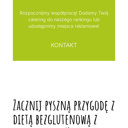
Rozpocznijmy współpracę! Dodamy Twój
catering do naszego rankingu lub
udostępnimy miejsca reklamowe!
KONTAKT
Zacznij pyszną przygodę z
dietą bezglutenową z