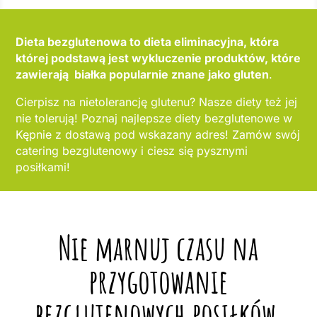
Dieta bezglutenowa to dieta eliminacyjna, która
której podstawą jest wykluczenie produktów, które
zawierają białka popularnie znane jako gluten
.
Cierpisz na nietolerancję glutenu? Nasze diety też jej
nie tolerują! Poznaj najlepsze diety bezglutenowe w
Kępnie z dostawą pod wskazany adres! Zamów swój
catering bezglutenowy i ciesz się pysznymi
posiłkami!
Nie marnuj czasu na
przygotowanie
bezglutenowych posiłków,