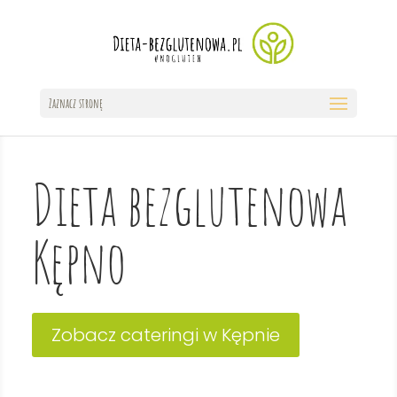
Zaznacz stronę
Dieta bezglutenowa
Kępno
Zobacz cateringi w Kępnie