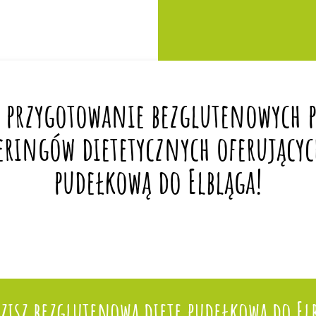
 przygotowanie bezglutenowych po
eringów dietetycznych oferującyc
pudełkową do Elbląga!
isz bezglutenową dietę pudełkową do El