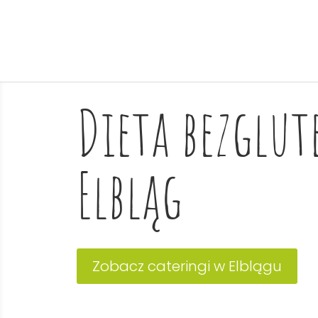
Dieta bezglu
Elbląg
Zobacz cateringi w Elblągu