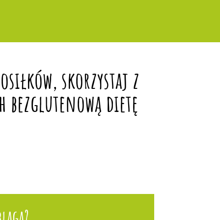
siłków, skorzystaj z
h bezglutenową dietę
bląga?