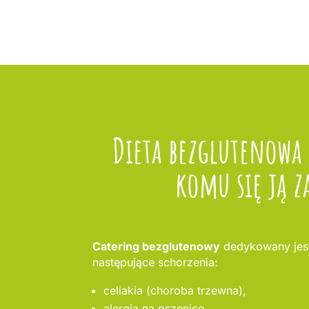
Dieta bezglutenowa
komu się ją z
Catering bezglutenowy
dedykowany jest
następujące schorzenia:
celiakia (choroba trzewna),
alergia na pszenicę,