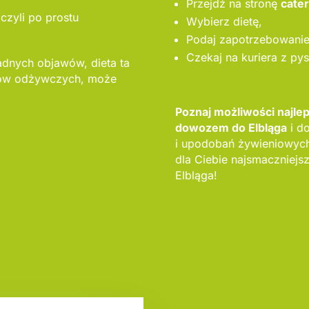
Przejdź na stronę
cate
czyli po prostu
Wybierz dietę,
Podaj zapotrzebowanie 
Czekaj na kuriera z py
adnych objawów, dieta ta
ów odżywczych, może
Poznaj możliwości najle
dowozem do Elbląga
i d
i upodobań żywieniowyc
dla Ciebie najsmaczniejs
Elbląga!