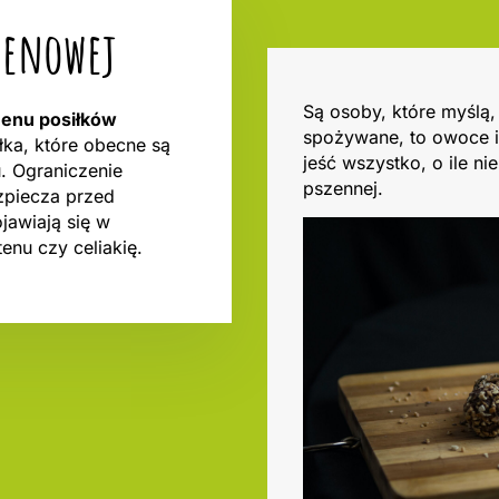
utenowej
Są osoby, które myślą
menu posiłków
spożywane, to owoce i
ałka, które obecne są
jeść wszystko, o ile ni
u. Ograniczenie
pszennej.
zpiecza przed
jawiają się w
enu czy celiakię.