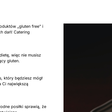
duktów „gluten free” i
h dań! Catering
ietę, więc nie musisz
ący gluten.
s, który będziesz mógł
a Ci największą
odne posiłki sprawią, że