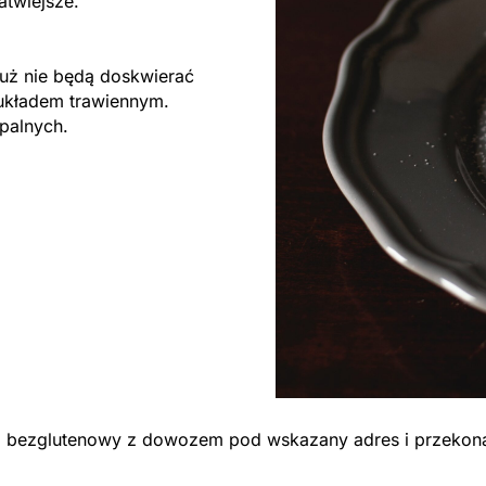
łatwiejsze.
ż nie będą doskwierać
układem trawiennym.
apalnych.
ng bezglutenowy z dowozem pod wskazany adres i przekona