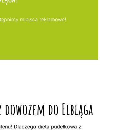
stępnimy miejsca reklamowe!
 z dowozem do Elbląga
utenu! Dlaczego dieta pudełkowa z