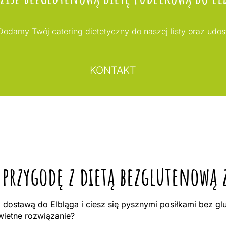
odamy Twój catering dietetyczny do naszej listy oraz udo
KONTAKT
 przygodę z dietą bezglutenową
dostawą do Elbląga i ciesz się pysznymi posiłkami bez gl
ietne rozwiązanie?