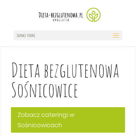
Zaznacz stronę
Dieta bezglutenowa
Sośnicowice
Zobacz cateringi w
Sośnicowicach