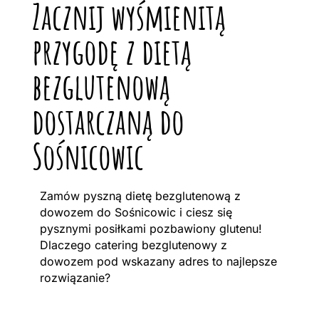
Zacznij wyśmienitą
przygodę z dietą
bezglutenową
dostarczaną do
Sośnicowic
Zamów pyszną dietę bezglutenową z
dowozem do Sośnicowic i ciesz się
pysznymi posiłkami pozbawiony glutenu!
Dlaczego catering bezglutenowy z
dowozem pod wskazany adres to najlepsze
rozwiązanie?