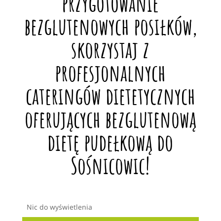
przygotowanie
bezglutenowych posiłków,
skorzystaj z
profesjonalnych
cateringów dietetycznych
oferujących bezglutenową
dietę pudełkową do
Sośnicowic!
Nic do wyświetlenia