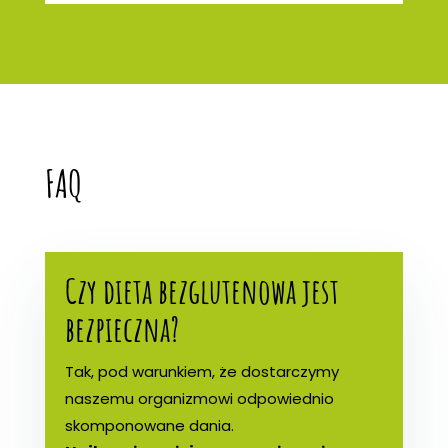
FAQ
Czy dieta bezglutenowa jest
bezpieczna?
Tak, pod warunkiem, że dostarczymy
naszemu organizmowi odpowiednio
skomponowane dania.