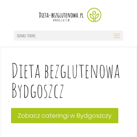
Zaznacz stronę
Dieta bezglutenowa
Bydgoszcz
Zobacz cateringi w Bydgoszczy