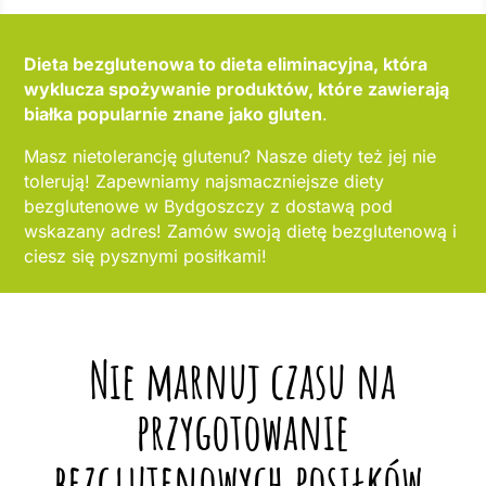
Dieta bezglutenowa to dieta eliminacyjna, która
wyklucza spożywanie produktów, które zawierają
białka popularnie znane jako gluten
.
Masz nietolerancję glutenu? Nasze diety też jej nie
tolerują! Zapewniamy najsmaczniejsze diety
bezglutenowe w Bydgoszczy z dostawą pod
wskazany adres! Zamów swoją dietę bezglutenową i
ciesz się pysznymi posiłkami!
Nie marnuj czasu na
przygotowanie
bezglutenowych posiłków,