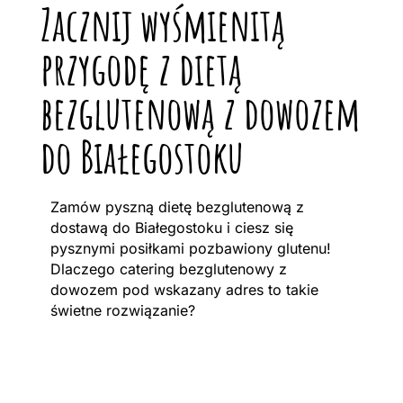
Zacznij wyśmienitą
przygodę z dietą
bezglutenową z dowozem
do Białegostoku
Zamów pyszną dietę bezglutenową z
dostawą do Białegostoku i ciesz się
pysznymi posiłkami pozbawiony glutenu!
Dlaczego catering bezglutenowy z
dowozem pod wskazany adres to takie
świetne rozwiązanie?