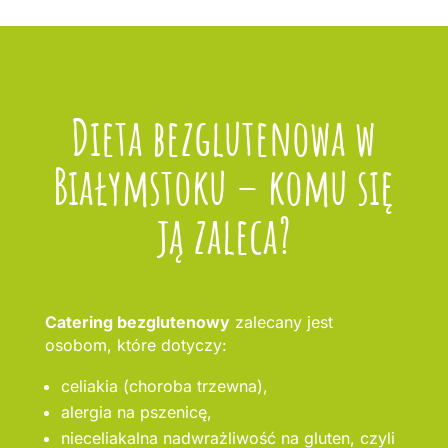
Dieta bezglutenowa w
Białymstoku – komu się
ją zaleca?
Catering bezglutenowy
zalecany jest
osobom, które dotyczy:
celiakia (choroba trzewna),
alergia na pszenicę,
nieceliakalna nadwrażliwość na gluten, czyli