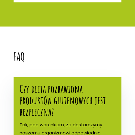
FAQ
Czy dieta pozbawiona
produktów glutenowych jest
bezpieczna?
Tak, pod warunkiem, że dostarczymy
naszemu organizmowi odpowiednio