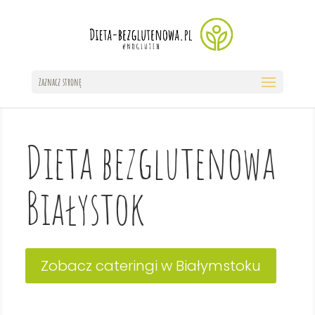
Zaznacz stronę
Dieta bezglutenowa
Białystok
Zobacz cateringi w Białymstoku