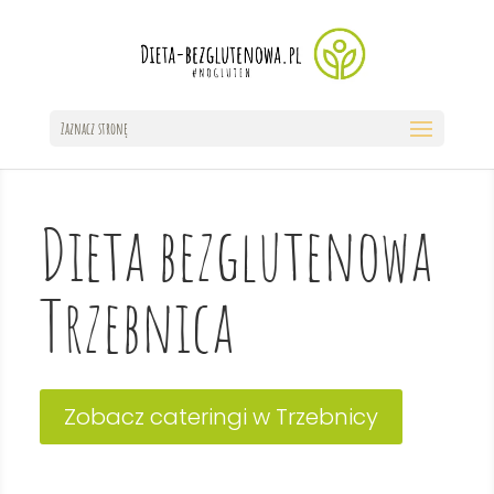
Zaznacz stronę
Dieta bezglutenowa
Trzebnica
Zobacz cateringi w Trzebnicy