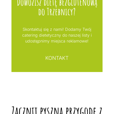
Dowozisz dietę bezglutenową
do Trzebnicy?
Skontaktuj się z nami! Dodamy Twój
catering dietetyczny do naszej listy i
udostępnimy miejsca reklamowe!
KONTAKT
Zacznij pyszną przygodę z