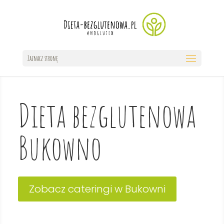
Zaznacz stronę
Dieta bezglutenowa
Bukowno
Zobacz cateringi w Bukowni