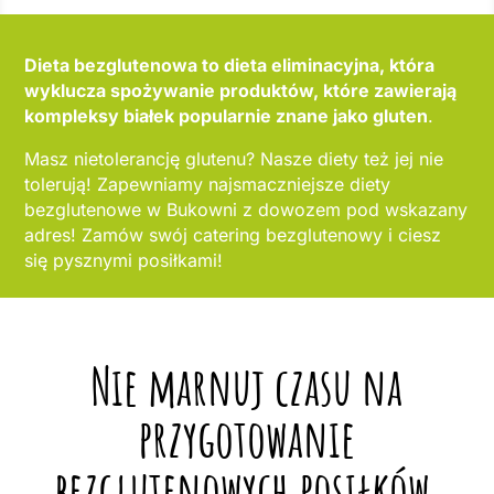
Dieta bezglutenowa to dieta eliminacyjna, która
wyklucza spożywanie produktów, które zawierają
kompleksy białek popularnie znane jako gluten
.
Masz nietolerancję glutenu? Nasze diety też jej nie
tolerują! Zapewniamy najsmaczniejsze diety
bezglutenowe w Bukowni z dowozem pod wskazany
adres! Zamów swój catering bezglutenowy i ciesz
się pysznymi posiłkami!
Nie marnuj czasu na
przygotowanie
bezglutenowych posiłków,