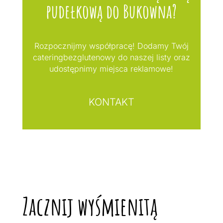
pudełkową do Bukowna?
Rozpocznijmy współpracę! Dodamy Twój
cateringbezglutenowy do naszej listy oraz
udostępnimy miejsca reklamowe!
KONTAKT
Zacznij wyśmienitą