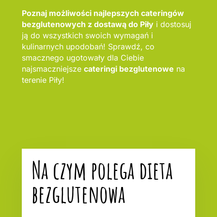
Poznaj możliwości najlepszych cateringów
bezglutenowych z dostawą do Piły
i dostosuj
ją do wszystkich swoich wymagań i
kulinarnych upodobań! Sprawdź, co
smacznego ugotowały dla Ciebie
najsmaczniejsze
cateringi bezglutenowe
na
terenie Piły!
Na czym polega dieta
bezglutenowa