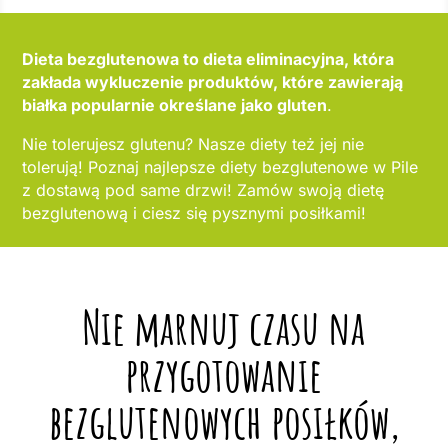
Dieta bezglutenowa to dieta eliminacyjna, która
zakłada wykluczenie produktów, które zawierają
białka popularnie określane jako gluten
.
Nie tolerujesz glutenu? Nasze diety też jej nie
tolerują! Poznaj najlepsze diety bezglutenowe w Pile
z dostawą pod same drzwi! Zamów swoją dietę
bezglutenową i ciesz się pysznymi posiłkami!
Nie marnuj czasu na
przygotowanie
bezglutenowych posiłków,