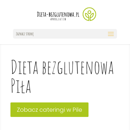
Zaznacz stronę
Dieta bezglutenowa
Piła
Zobacz cateringi w Pile