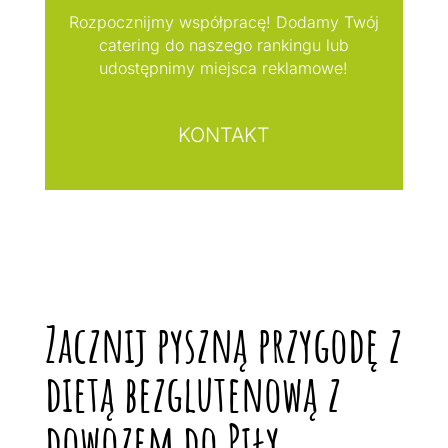
Rozpocznijmy współpracę! Dodamy Twój
catering do naszego rankingu lub
udostępnimy miejsca reklamowe!
KONTAKT
Zacznij pyszną przygodę z
dietą bezglutenową z
dowozem do Piły