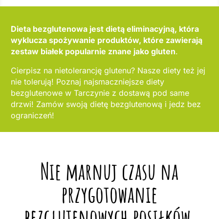
Dieta bezglutenowa jest dietą eliminacyjną, która
wyklucza spożywanie produktów, które zawierają
zestaw białek popularnie znane jako gluten
.
Cierpisz na nietolerancję glutenu? Nasze diety też jej
nie tolerują! Poznaj najsmaczniejsze diety
bezglutenowe w Tarczynie z dostawą pod same
drzwi! Zamów swoją dietę bezglutenową i jedz bez
ograniczeń!
Nie marnuj czasu na
przygotowanie
bezglutenowych posiłków,