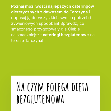
Poznaj możliwości najlepszych cateringów
dietetycznych z dowozem do Tarczyna
i
dopasuj ją do wszystkich swoich potrzeb i
żywieniowych upodobań! Sprawdź, co
smacznego przygotowały dla Ciebie
najsmaczniejsze
cateringi bezglutenowe
na
terenie Tarczyna!
Na czym polega dieta
bezglutenowa