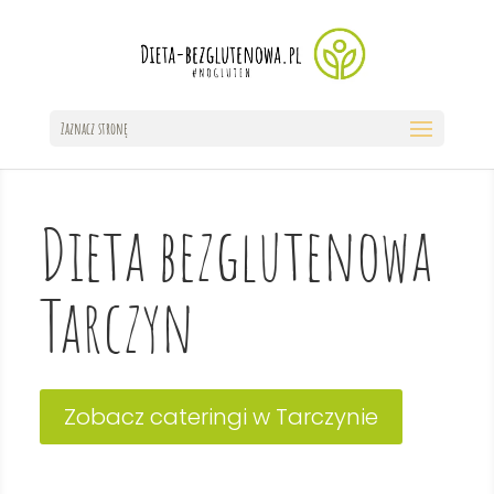
Zaznacz stronę
Dieta bezglutenowa
Tarczyn
Zobacz cateringi w Tarczynie