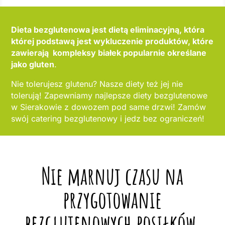
Dieta bezglutenowa jest dietą eliminacyjną, która
której podstawą jest wykluczenie produktów, które
zawierają kompleksy białek popularnie określane
jako gluten
.
Nie tolerujesz glutenu? Nasze diety też jej nie
tolerują! Zapewniamy najlepsze diety bezglutenowe
w Sierakowie z dowozem pod same drzwi! Zamów
swój catering bezglutenowy i jedz bez ograniczeń!
Nie marnuj czasu na
przygotowanie
bezglutenowych posiłków,