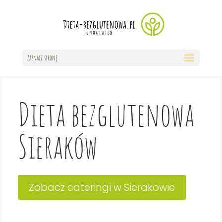
Zaznacz stronę
Dieta bezglutenowa
Sieraków
Zobacz cateringi w Sierakowie