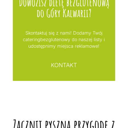
Dowozisz dietę bezglutenową
do Góry Kalwarii?
Skontaktuj się z nami! Dodamy Twój
cateringbezglutenowy do naszej listy i
udostępnimy miejsca reklamowe!
KONTAKT
Zacznij pyszną przygodę z