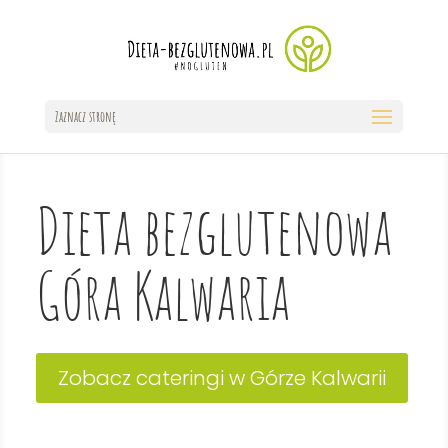
Zaznacz stronę
Dieta bezglutenowa
Góra Kalwaria
Zobacz cateringi w Górze Kalwarii