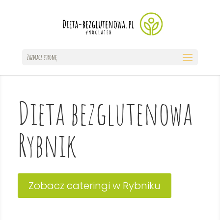
Zaznacz stronę
Dieta bezglutenowa
Rybnik
Zobacz cateringi w Rybniku