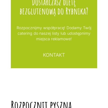
Dostarczasz dietę
bezglutenową do Rybnika?
Rozpocznijmy współpracę! Dodamy Twój
catering do naszej listy lub udostępnimy
miejsca reklamowe!
KONTAKT
Rozpocznij pyszną