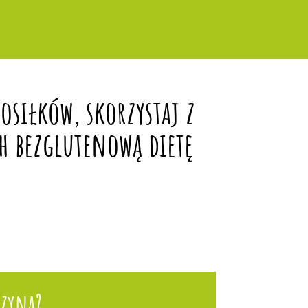
siłków, skorzystaj z
h bezglutenową dietę
szyna?