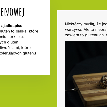
utenowej
Niektórzy myślą, że je
z jadłospisu
warzywa. Ale to niepra
Gluten to białka, które
zawiera to glutenu ani
niu i orkiszu.
ych gluten
iwościami, które
tolerujących glutenu