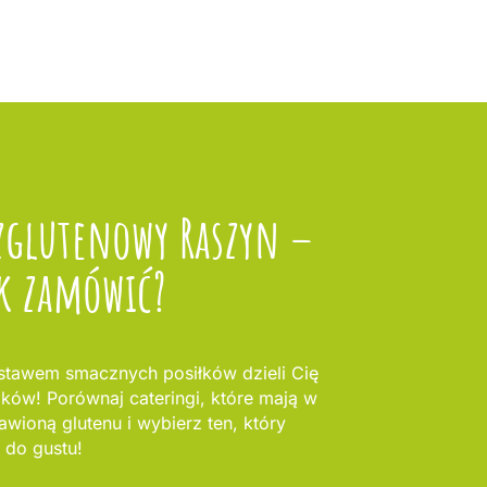
zglutenowy Raszyn –
k zamówić?
stawem smacznych posiłków dzieli Cię
oków! Porównaj cateringi, które mają w
awioną glutenu i wybierz ten, który
 do gustu!