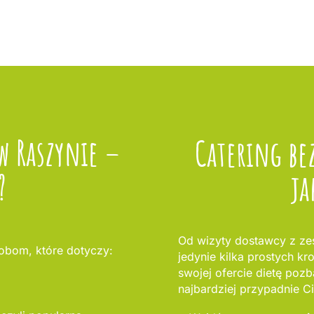
w Raszynie –
Catering be
?
ja
Od wizyty dostawcy z ze
sobom, które dotyczy:
jedynie kilka prostych kr
swojej ofercie dietę pozb
najbardziej przypadnie Ci