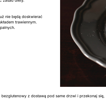
ać zasad diety.
ż nie będą doskwierać
układem trawiennym.
apalnych.
ng bezglutenowy z dostawą pod same drzwi i przekonaj się,