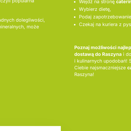
 czyli popularna
Wejdź na stronę
cateri
Wybierz dietę,
Podaj zapotrzebowanie 
adnych dolegliwości,
Czekaj na kuriera z py
mineralnych, może
Poznaj możliwości najle
dostawą do Raszyna
i d
i kulinarnych upodobań!
Ciebie najsmaczniejsze
c
Raszyna!