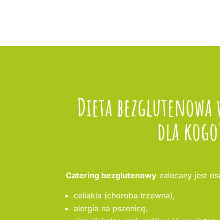
Dieta bezglutenowa 
dla kogo
Catering bezglutenowy
zalecany jest o
celiakia (choroba trzewna),
alergia na pszenicę,