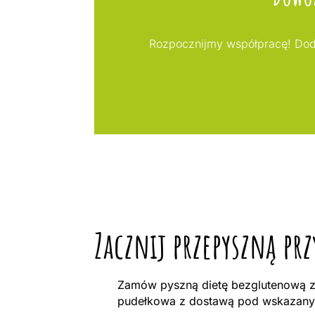
Rozpocznijmy współpracę! Doda
Zacznij przepyszną pr
Zamów pyszną dietę bezglutenową z 
pudełkowa z dostawą pod wskazany a