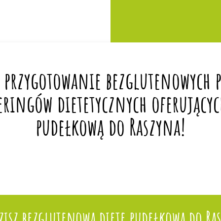
 przygotowanie bezglutenowych po
eringów dietetycznych oferującyc
pudełkową do Raszyna!
isz bezglutenową dietę pudełkową do Ra