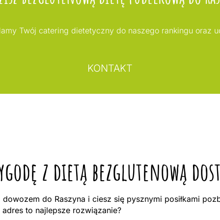
my Twój catering dietetyczny do naszego rankingu oraz 
KONTAKT
zygodę z dietą bezglutenową dos
dowozem do Raszyna i ciesz się pysznymi posiłkami pozb
dres to najlepsze rozwiązanie?