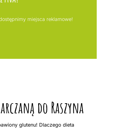
udostępnimy miejsca reklamowe!
tarczaną do Raszyna
awiony glutenu! Dlaczego dieta