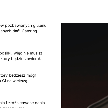
tów pozbawionych glutenu
anych dań! Catering
osiłki, więc nie musisz
 który będzie zawierał.
który będziesz mógł
a Ci największą
a i zróżnicowane dania