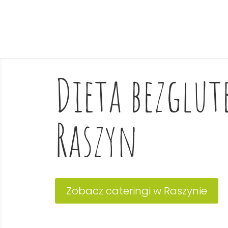
Dieta bezglu
Raszyn
Zobacz cateringi w Raszynie