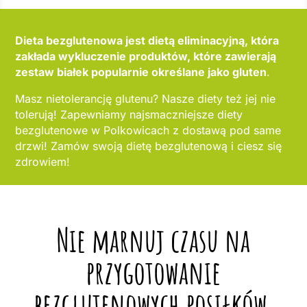
Dieta bezglutenowa jest dietą eliminacyjną, która
zakłada wykluczenie produktów, które zawierają
zestaw białek popularnie określane jako gluten
.
Masz nietolerancję glutenu? Nasze diety też jej nie
tolerują! Zapewniamy najsmaczniejsze diety
bezglutenowe w Polkowicach z dostawą pod same
drzwi! Zamów swoją dietę bezglutenową i ciesz się
zdrowiem!
Nie marnuj czasu na
przygotowanie
bezglutenowych posiłków,