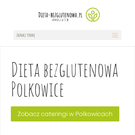
Zaznacz stronę
Dieta bezglutenowa
Polkowice
Zobacz cateringi w Polkowicach