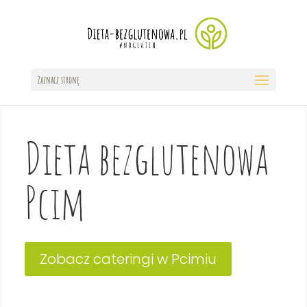
Zaznacz stronę
Dieta bezglutenowa
Pcim
Zobacz cateringi w Pcimiu