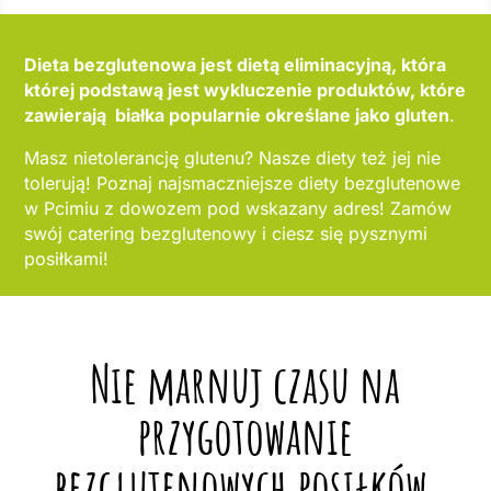
Dieta bezglutenowa jest dietą eliminacyjną, która
której podstawą jest wykluczenie produktów, które
zawierają białka popularnie określane jako gluten
.
Masz nietolerancję glutenu? Nasze diety też jej nie
tolerują! Poznaj najsmaczniejsze diety bezglutenowe
w Pcimiu z dowozem pod wskazany adres! Zamów
swój catering bezglutenowy i ciesz się pysznymi
posiłkami!
Nie marnuj czasu na
przygotowanie
bezglutenowych posiłków,