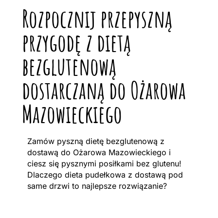
Rozpocznij przepyszną
przygodę z dietą
bezglutenową
dostarczaną do Ożarowa
Mazowieckiego
Zamów pyszną dietę bezglutenową z
dostawą do Ożarowa Mazowieckiego i
ciesz się pysznymi posiłkami bez glutenu!
Dlaczego dieta pudełkowa z dostawą pod
same drzwi to najlepsze rozwiązanie?