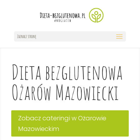
Zaznacz stronę
Dieta bezglutenowa
Ożarów Mazowiecki
Zobacz cateringi w Ożarowie
Mazowieckim