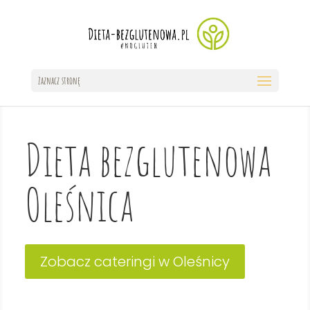
Zaznacz stronę
Dieta bezglutenowa
Oleśnica
Zobacz cateringi w Oleśnicy