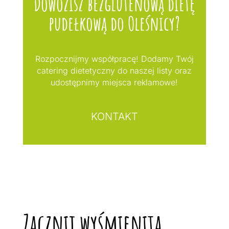
Dowozisz bezglutenową dietę
pudełkową do Oleśnicy?
Rozpocznijmy współpracę! Dodamy Twój
catering dietetyczny do naszej listy oraz
udostępnimy miejsca reklamowe!
KONTAKT
Zacznij wyśmienitą