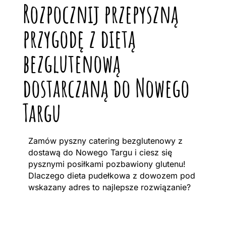
Rozpocznij przepyszną
przygodę z dietą
bezglutenową
dostarczaną do Nowego
Targu
Zamów pyszny catering bezglutenowy z
dostawą do Nowego Targu i ciesz się
pysznymi posiłkami pozbawiony glutenu!
Dlaczego dieta pudełkowa z dowozem pod
wskazany adres to najlepsze rozwiązanie?