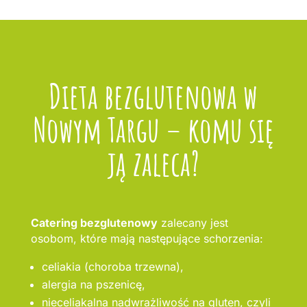
Dieta bezglutenowa w
Nowym Targu – komu się
ją zaleca?
Catering bezglutenowy
zalecany jest
osobom, które mają następujące schorzenia:
celiakia (choroba trzewna),
alergia na pszenicę,
nieceliakalna nadwrażliwość na gluten, czyli