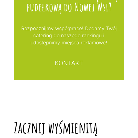
pudełkową do Nowej Wsi?
Rozpocznijmy współpracę! Dodamy Twój
catering do naszego rankingu i
udostępnimy miejsca reklamowe!
KONTAKT
Zacznij wyśmienitą