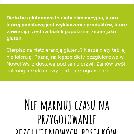
Dieta bezglutenowa to dieta eliminacyjna, która
której podstawą jest wykluczenie produktów, które
zawierają zestaw białek popularnie znane jako
gluten
.
Cierpisz na nietolerancję glutenu? Nasze diety też jej
nie tolerują! Poznaj najlepsze diety bezglutenowe w
Nowej Wsi z dostawą pod same drzwi! Zamów swój
catering bezglutenowy i jedz bez ograniczeń!
Nie marnuj czasu na
przygotowanie
bezglutenowych posiłków,