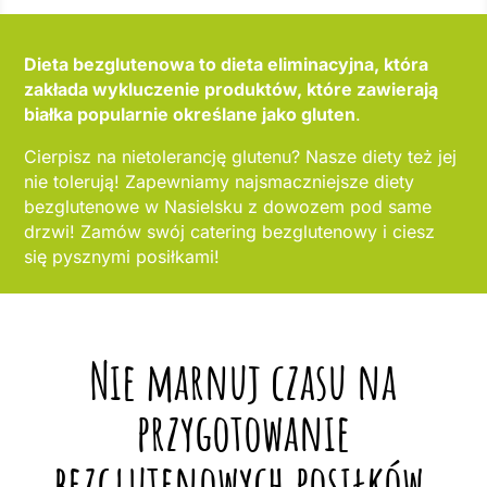
Dieta bezglutenowa to dieta eliminacyjna, która
zakłada wykluczenie produktów, które zawierają
białka popularnie określane jako gluten
.
Cierpisz na nietolerancję glutenu? Nasze diety też jej
nie tolerują! Zapewniamy najsmaczniejsze diety
bezglutenowe w Nasielsku z dowozem pod same
drzwi! Zamów swój catering bezglutenowy i ciesz
się pysznymi posiłkami!
Nie marnuj czasu na
przygotowanie
bezglutenowych posiłków,