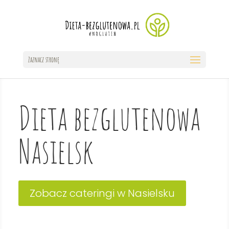
Zaznacz stronę
Dieta bezglutenowa
Nasielsk
Zobacz cateringi w Nasielsku