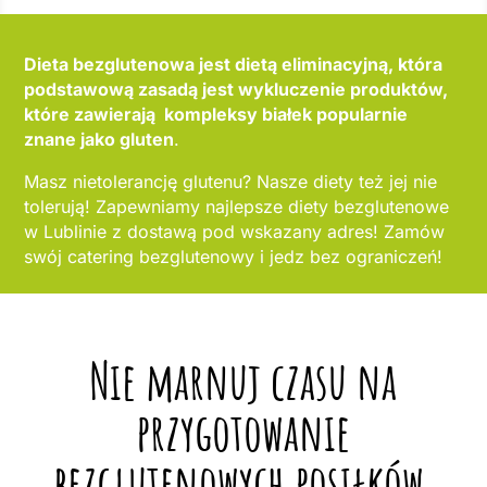
Dieta bezglutenowa jest dietą eliminacyjną, która
podstawową zasadą jest wykluczenie produktów,
które zawierają kompleksy białek popularnie
znane jako gluten
.
Masz nietolerancję glutenu? Nasze diety też jej nie
tolerują! Zapewniamy najlepsze diety bezglutenowe
w Lublinie z dostawą pod wskazany adres! Zamów
swój catering bezglutenowy i jedz bez ograniczeń!
Nie marnuj czasu na
przygotowanie
bezglutenowych posiłków,