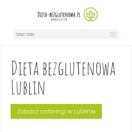
Zaznacz stronę
Dieta bezglutenowa
Lublin
Zobacz cateringi w Lublinie