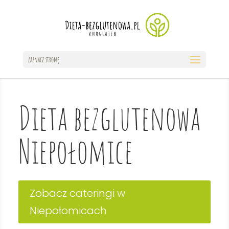
Zaznacz stronę
Dieta bezglutenowa
Niepołomice
Zobacz cateringi w
Niepołomicach