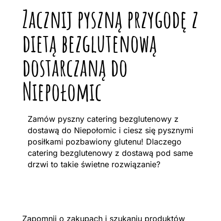
Zacznij pyszną przygodę z
dietą bezglutenową
dostarczaną do
Niepołomic
Zamów pyszny catering bezglutenowy z
dostawą do Niepołomic i ciesz się pysznymi
posiłkami pozbawiony glutenu! Dlaczego
catering bezglutenowy z dostawą pod same
drzwi to takie świetne rozwiązanie?
Zapomnij o zakupach i szukaniu produktów