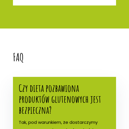
FAQ
Czy dieta pozbawiona
produktów glutenowych jest
bezpieczna?
Tak, pod warunkiem, że dostarczymy