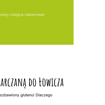
pnimy miejsca reklamowe!
tarczaną do Łowicza
ozbawiony glutenu! Dlaczego