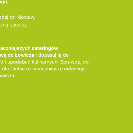
ngu
,
odaj dni dostaw,
szną paczką.
maczniejszych cateringów
wą do Łowicza
i dopasuj ją do
b i upodobań kulinarnych! Sprawdź, co
dla Ciebie najsmaczniejsze
cateringi
owicza!