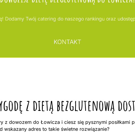
! Dodamy Twój catering do naszego rankingu oraz udostę
KONTAKT
zygodę z dietą bezglutenową dos
y z dowozem do Łowicza i ciesz się pysznymi posiłkami p
d wskazany adres to takie świetne rozwiązanie?