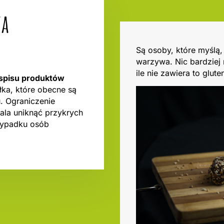
ta
Są osoby, które myślą,
warzywa. Nic bardziej
ile nie zawiera to glut
łospisu produktów
ałka, które obecne są
u. Ograniczenie
ala uniknąć przykrych
rzypadku osób