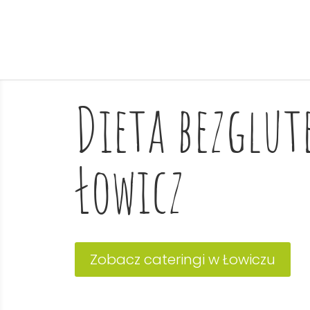
Dieta bezglu
Łowicz
Zobacz cateringi w Łowiczu