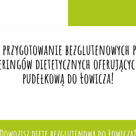
 przygotowanie bezglutenowych po
eringów dietetycznych oferującyc
pudełkową do Łowicza!
Dowozisz dietę bezglutenową do Łowicza