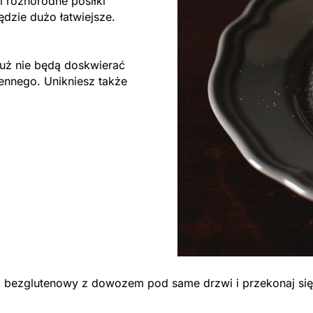
 różnorodne posiłki
ędzie dużo łatwiejsze.
ż nie będą doskwierać
ennego. Unikniesz także
ng bezglutenowy z dowozem pod same drzwi i przekonaj się