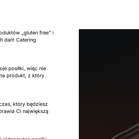
duktów „gluten free” i
 dań! Catering
je posiłki, więc nie
na produkt, z który
czas, który będziesz
prawia Ci największą