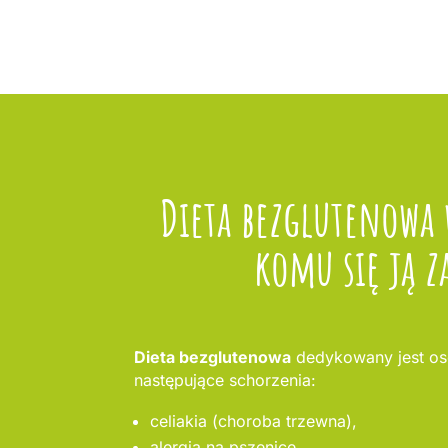
Dieta bezglutenowa
komu się ją z
Dieta bezglutenowa
dedykowany jest os
następujące schorzenia:
celiakia (choroba trzewna),
alergia na pszenicę,