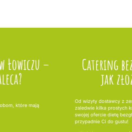
 w Łowiczu –
Catering be
aleca?
jak zło
Od wizyty dostawcy z ze
obom, które mają
zaledwie kilka prostych 
swojej ofercie dietę bezg
przypadnie Ci do gustu!