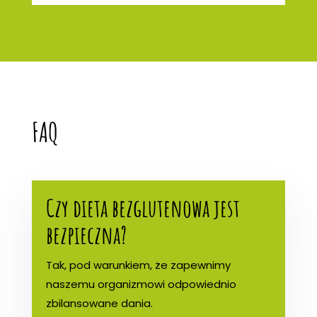
FAQ
Czy dieta bezglutenowa jest
bezpieczna?
Tak, pod warunkiem, że zapewnimy
naszemu organizmowi odpowiednio
zbilansowane dania.