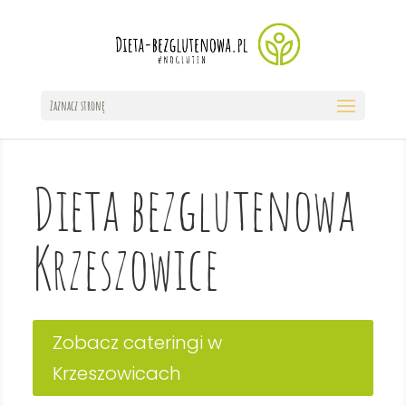
Zaznacz stronę
Dieta bezglutenowa
Krzeszowice
Zobacz cateringi w
Krzeszowicach