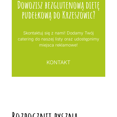
Dowozisz bezglutenową dietę
pudełkową do Krzeszowic?
Skontaktuj się z nami! Dodamy Twój
catering do naszej listy oraz udostępnimy
miejsca reklamowe!
KONTAKT
Rozpocznij pyszną