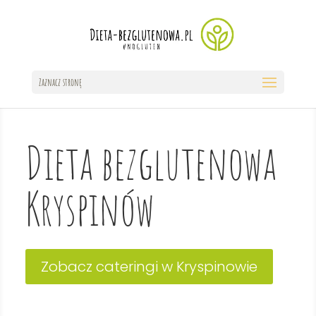
Zaznacz stronę
Dieta bezglutenowa
Kryspinów
Zobacz cateringi w Kryspinowie