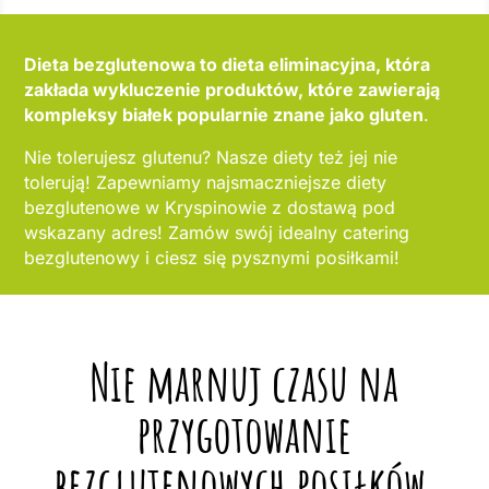
Dieta bezglutenowa to dieta eliminacyjna, która
zakłada wykluczenie produktów, które zawierają
kompleksy białek popularnie znane jako gluten
.
Nie tolerujesz glutenu? Nasze diety też jej nie
tolerują! Zapewniamy najsmaczniejsze diety
bezglutenowe w Kryspinowie z dostawą pod
wskazany adres! Zamów swój idealny catering
bezglutenowy i ciesz się pysznymi posiłkami!
Nie marnuj czasu na
przygotowanie
bezglutenowych posiłków,