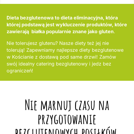
Dieta bezglutenowa to dieta eliminacyjna, która
której podstawą jest wykluczenie produktów, które
zawierają białka popularnie znane jako gluten
.
Nie tolerujesz glutenu? Nasze diety też jej nie
tolerują! Zapewniamy najlepsze diety bezglutenowe
w Kościanie z dostawą pod same drzwi! Zamów
swój idealny catering bezglutenowy i jedz bez
ograniczeń!
Nie marnuj czasu na
przygotowanie
bezglutenowych posiłków,