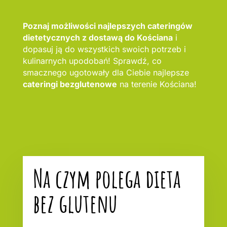
Poznaj możliwości najlepszych cateringów
dietetycznych z dostawą do Kościana
i
dopasuj ją do wszystkich swoich potrzeb i
kulinarnych upodobań! Sprawdź, co
smacznego ugotowały dla Ciebie najlepsze
cateringi bezglutenowe
na terenie Kościana!
Na czym polega dieta
bez glutenu