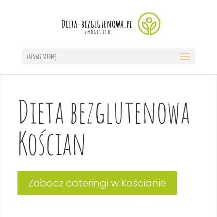
Zaznacz stronę
Dieta bezglutenowa
Kościan
Zobacz cateringi w Kościanie