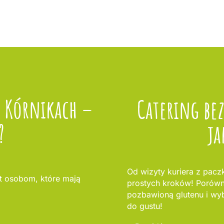
w Kórnikach –
Catering be
?
ja
Od wizyty kuriera z paczk
 osobom, które mają
prostych kroków! Porównaj
pozbawioną glutenu i wybi
do gustu!