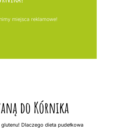
ępnimy miejsca reklamowe!
czaną do Kórnika
 glutenu! Dlaczego dieta pudełkowa