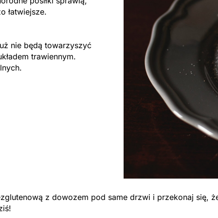
rodne posiłki sprawią,
o łatwiejsze.
ż nie będą towarzyszyć
układem trawiennym.
lnych.
bezglutenową z dowozem pod same drzwi i przekonaj się, ż
ziś!