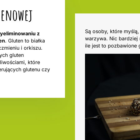
utenowej
Są osoby, które myślą,
wyeliminowaniu z
warzywa. Nic bardziej
en
. Gluten to białka
ile jest to pozbawione 
czmieniu i orkiszu.
ych gluten
iwościami, które
rujących glutenu czy