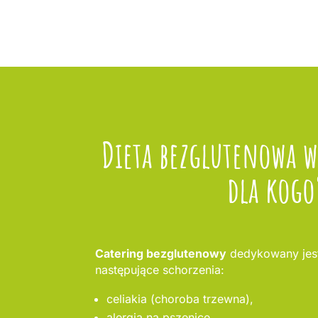
Dieta bezglutenowa 
dla kogo
Catering bezglutenowy
dedykowany jest
następujące schorzenia:
celiakia (choroba trzewna),
alergia na pszenicę,