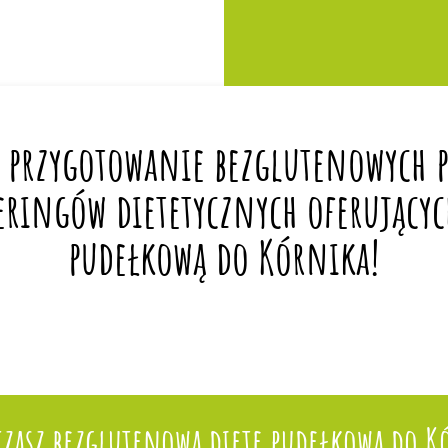
 przygotowanie bezglutenowych po
eringów dietetycznych oferującyc
pudełkową do Kórnika!
czasz bezglutenową dietę pudełkową do K