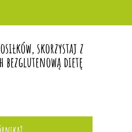
siłków, skorzystaj z
h bezglutenową dietę
órnika?