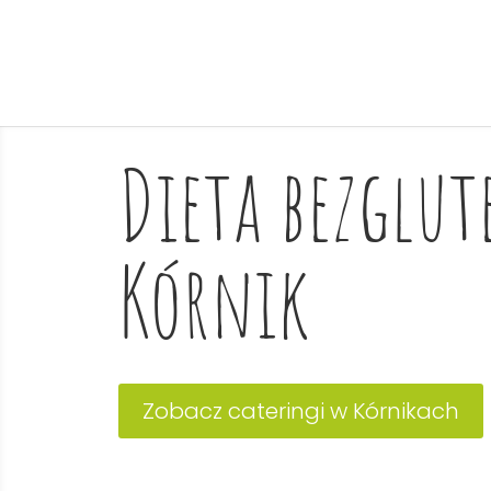
Dieta bezglu
Kórnik
Zobacz cateringi w Kórnikach