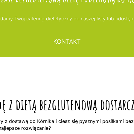
odamy Twój catering dietetyczny do naszej listy lub udost
KONTAKT
dę z dietą bezglutenową dostar
 z dostawą do Kórnika i ciesz się pysznymi posiłkami bez
ajlepsze rozwiązanie?