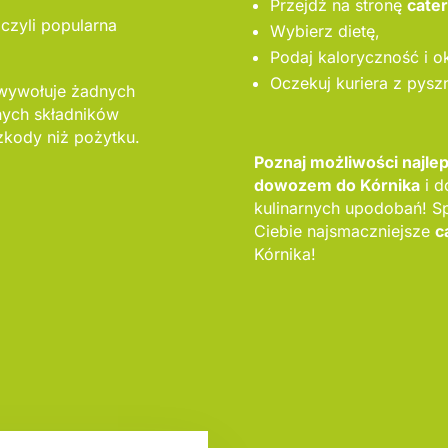
Przejdź na stronę
cate
 czyli popularna
Wybierz dietę,
Podaj kaloryczność i ok
Oczekuj kuriera z pysz
 wywołuje żadnych
nych składników
zkody niż pożytku.
Poznaj możliwości najl
dowozem do Kórnika
i d
kulinarnych upodobań! S
Ciebie najsmaczniejsze
c
Kórnika!