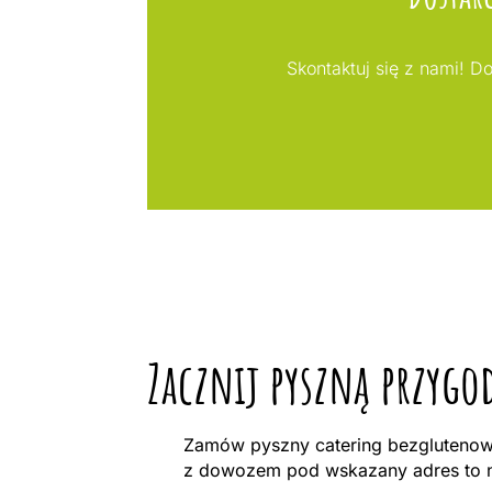
Skontaktuj się z nami! D
Zacznij pyszną przygo
Zamów pyszny catering bezglutenowy
z dowozem pod wskazany adres to n