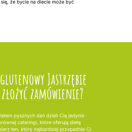
się, że bycie na diecie może być
zglutenowy Jastrzębie
k złożyć zamówienie?
letem pysznych dań dzieli Cię jedynie
równaj cateringi, które oferują dietę
erz ten, który najbardziej przypadnie Ci