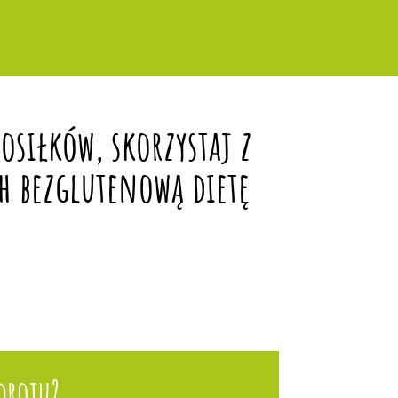
siłków, skorzystaj z
h bezglutenową dietę
droju?