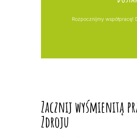
Rozpocznijmy współpracę! D
Zacznij wyśmienitą pr
Zdroju