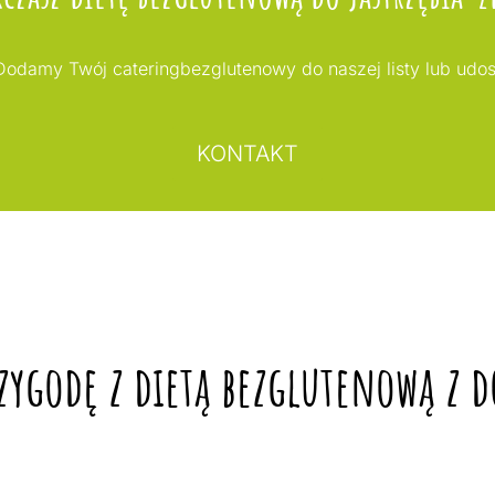
odamy Twój cateringbezglutenowy do naszej listy lub udo
KONTAKT
zygodę z dietą bezglutenową z 