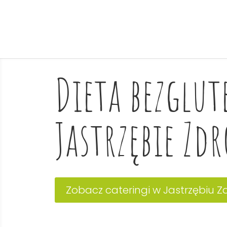
Dieta bezglu
Jastrzębie Zdr
Zobacz cateringi w Jastrzębiu Z