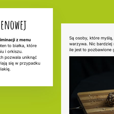
utenowej
Są osoby, które myślą,
liminacji z menu
warzywa. Nic bardziej
uten to białka, które
ile jest to pozbawione 
u i orkiszu.
ch pozwala uniknąć
wiają się w przypadku
iakię.