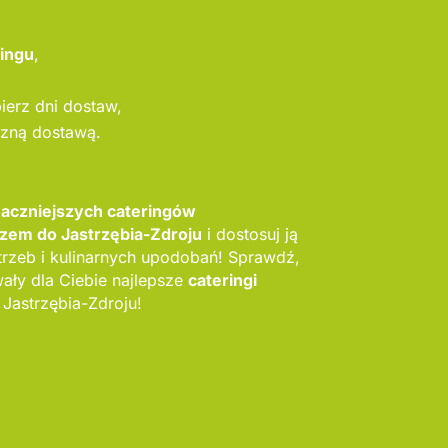
ringu
,
bierz dni dostaw,
szną dostawą.
maczniejszych cateringów
em do Jastrzębia-Zdroju
i dostosuj ją
rzeb i kulinarnych upodobań! Sprawdź,
ły dla Ciebie najlepsze
cateringi
 Jastrzębia-Zdroju!