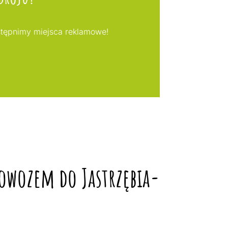
stępnimy miejsca reklamowe!
dowozem do Jastrzębia-