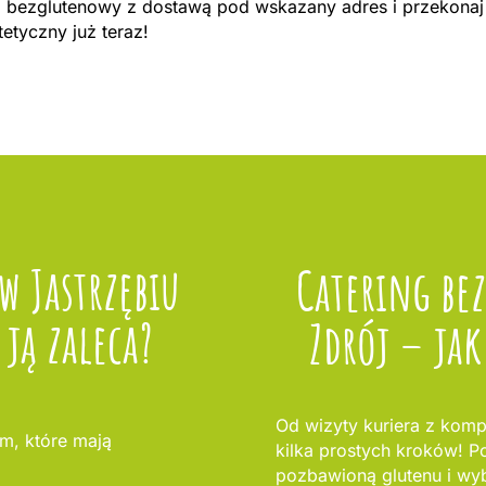
ng bezglutenowy z dostawą pod wskazany adres i przekonaj 
etyczny już teraz!
w Jastrzębiu
Catering be
ją zaleca?
Zdrój – ja
Od wizyty kuriera z komp
m, które mają
kilka prostych kroków! Po
pozbawioną glutenu i wybi