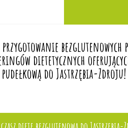
 przygotowanie bezglutenowych po
eringów dietetycznych oferującyc
pudełkową do Jastrzębia-Zdroju!
rczasz dietę bezglutenową do Jastrzębia-Z