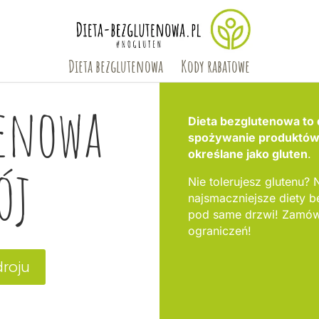
Dieta bezglutenowa
Kody rabatowe
tenowa
Dieta bezglutenowa to 
spożywanie produktów, 
określane jako gluten
.
ój
Nie tolerujesz glutenu? N
najsmaczniejsze diety 
pod same drzwi! Zamów 
ograniczeń!
droju