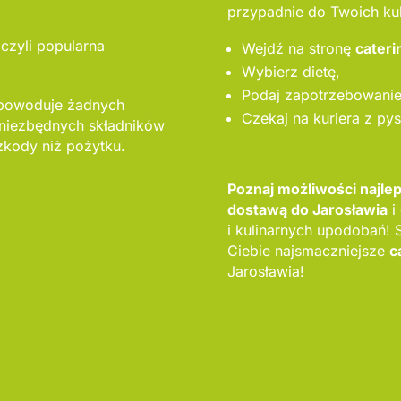
przypadnie do Twoich ku
 czyli popularna
Wejdź na stronę
cateri
Wybierz dietę,
Podaj zapotrzebowanie 
 powoduje żadnych
Czekaj na kuriera z py
niezbędnych składników
zkody niż pożytku.
Poznaj możliwości najle
dostawą do Jarosławia
i
i kulinarnych upodobań!
Ciebie najsmaczniejsze
c
Jarosławia!