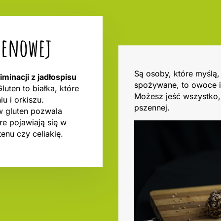
utenowej
Są osoby, które myślą
minacji z jadłospisu
spożywane, to owoce i
Gluten to białka, które
Możesz jeść wszystko, 
u i orkiszu.
pszennej.
w gluten pozwala
re pojawiają się w
enu czy celiakię.