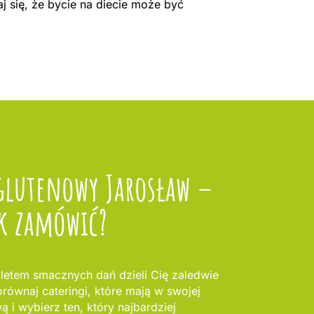
 się, że bycie na diecie może być
glutenowy Jarosław –
k zamówić?
letem smacznych dań dzieli Cię zaledwie
równaj cateringi, które mają w swojej
ą i wybierz ten, który najbardziej