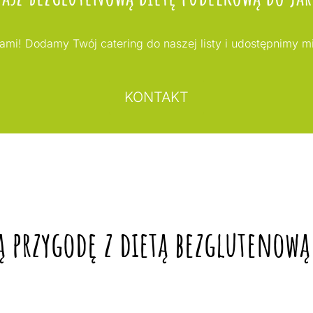
nami! Dodamy Twój catering do naszej listy i udostępnimy 
KONTAKT
 przygodę z dietą bezglutenową