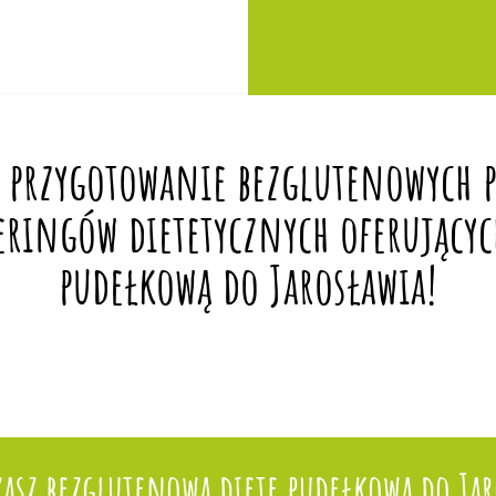
 przygotowanie bezglutenowych po
eringów dietetycznych oferującyc
pudełkową do Jarosławia!
zasz bezglutenową dietę pudełkową do Jar