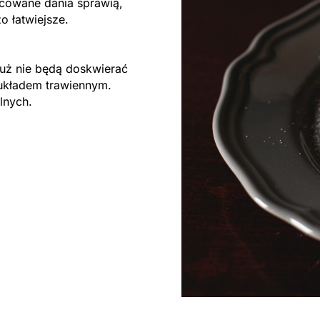
icowane dania sprawią,
o łatwiejsze.
ż nie będą doskwierać
układem trawiennym.
lnych.