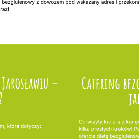
ng bezglutenowy z dowozem pod wskazany adres i przekonaj
eraz!
 Jarosławiu –
Catering bez
?
ja
Od wizyty kuriera z komp
m, które dotyczy:
kilka prostych kroków! Po
ofercie dietę bezglutenow