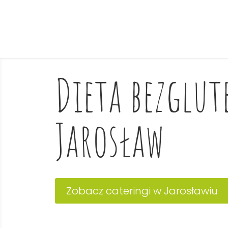
Dieta bezglu
Jarosław
Zobacz cateringi w Jarosławiu