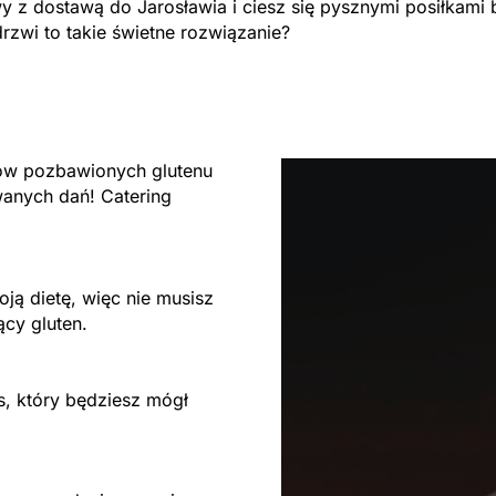
z dostawą do Jarosławia i ciesz się pysznymi posiłkami b
zwi to takie świetne rozwiązanie?
tów pozbawionych glutenu
anych dań! Catering
ją dietę, więc nie musisz
ący gluten.
s, który będziesz mógł