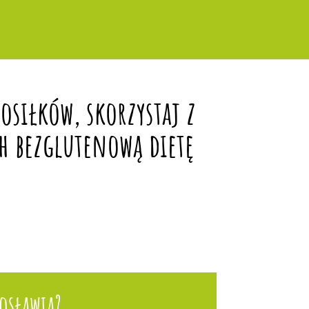
siłków, skorzystaj z
h bezglutenową dietę
osławia?