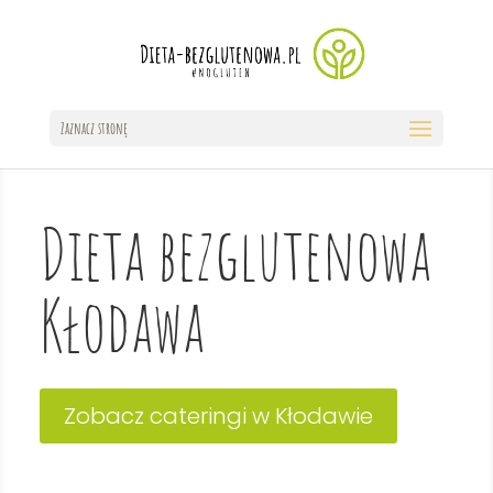
Zaznacz stronę
Dieta bezglutenowa
Kłodawa
Zobacz cateringi w Kłodawie