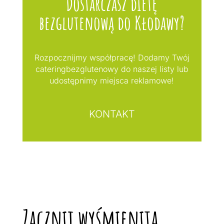
Dostarczasz dietę
bezglutenową do Kłodawy?
Rozpocznijmy współpracę! Dodamy Twój
cateringbezglutenowy do naszej listy lub
udostępnimy miejsca reklamowe!
KONTAKT
Zacznij wyśmienitą