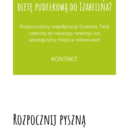
dietę pudełkową do Izabelina?
Rozpocznijmy współpracę! Dodamy Twój
catering do naszego rankingu lub
udostępnimy miejsca reklamowe!
KONTAKT
Rozpocznij pyszną