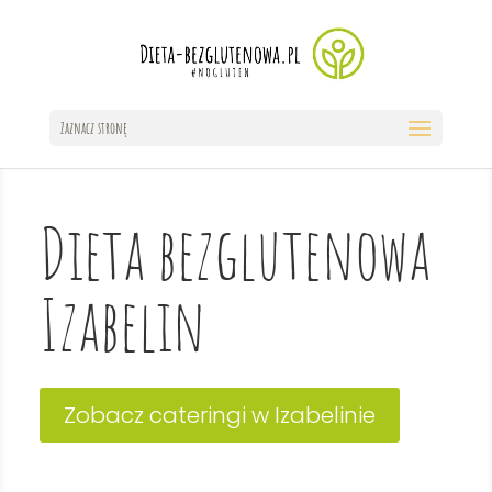
Zaznacz stronę
Dieta bezglutenowa
Izabelin
Zobacz cateringi w Izabelinie