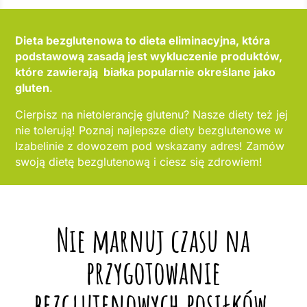
Dieta bezglutenowa to dieta eliminacyjna, która
podstawową zasadą jest wykluczenie produktów,
które zawierają białka popularnie określane jako
gluten
.
Cierpisz na nietolerancję glutenu? Nasze diety też jej
nie tolerują! Poznaj najlepsze diety bezglutenowe w
Izabelinie z dowozem pod wskazany adres! Zamów
swoją dietę bezglutenową i ciesz się zdrowiem!
Nie marnuj czasu na
przygotowanie
bezglutenowych posiłków,