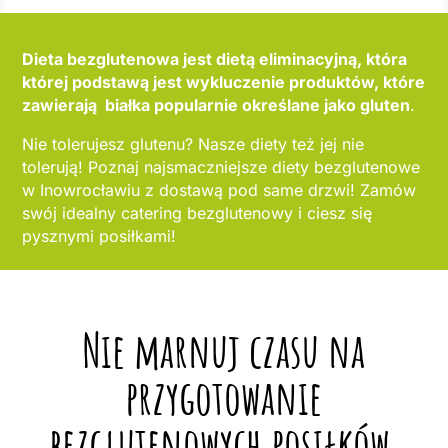
Dieta bezglutenowa jest dietą eliminacyjną, która
której podstawą jest wykluczenie produktów, które
zawierają białka popularnie określane jako gluten
.
Nie tolerujesz glutenu? Nasze diety też jej nie
tolerują! Poznaj najsmaczniejsze diety bezglutenowe
w Inowrocławiu z dostawą pod same drzwi! Zamów
swój idealny catering bezglutenowy i ciesz się
pysznymi posiłkami!
Nie marnuj czasu na
przygotowanie
bezglutenowych posiłków,