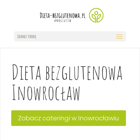
Zaznacz stronę
Dieta bezglutenowa
Inowrocław
Zobacz cateringi w Inowrocławiu