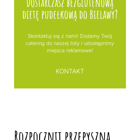
Dostarczasz bezglutenową
dietę pudełkową do Bielawy?
Skontaktuj się z nami! Dodamy Twój
catering do naszej listy i udostępnimy
miejsca reklamowe!
KONTAKT
Rozpocznij przepyszną