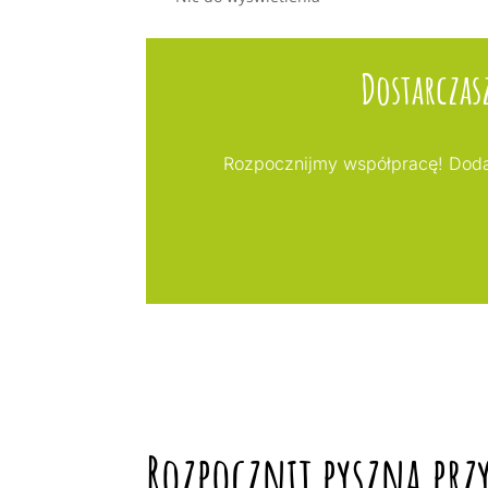
Dostarczas
Rozpocznijmy współpracę! Doda
Rozpocznij pyszną prz