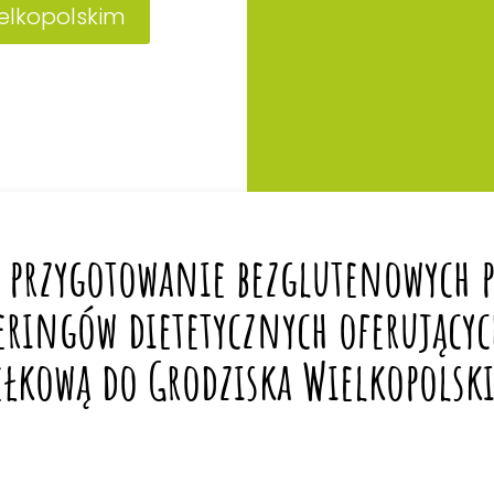
ielkopolskim
 przygotowanie bezglutenowych po
eringów dietetycznych oferującyc
ełkową do Grodziska Wielkopolski