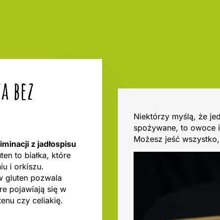
a bez
Niektórzy myślą, że j
spożywane, to owoce i
Możesz jeść wszystko, 
minacji z jadłospisu
uten to białka, które
u i orkiszu.
w gluten pozwala
re pojawiają się w
enu czy celiakię.