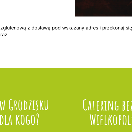
bezglutenową z dostawą pod wskazany adres i przekonaj się
eraz!
 w Grodzisku
Catering be
dla kogo?
Wielkopol