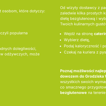
Od wizyty dostawcy z pac
 osobom, które dotyczy:
zaledwie kilka prostych k
dietę bezglutenową i wybi
Twoich kulinarnych gustó
 czyli popularna
Wejdź na stronę
cateri
Wybierz dietę,
Podaj kaloryczność i p
adnych dolegliwości,
Czekaj na kuriera z py
ków odżywczych, może
Poznaj możliwości najl
dowozem do Grodziska 
wszystkich swoich wyma
co smacznego przygotowa
bezglutenowe
na terenie