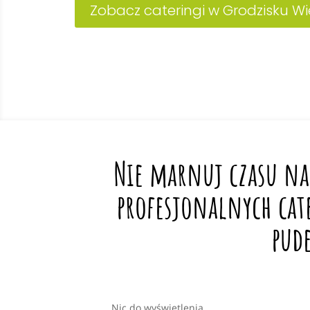
Zobacz cateringi w Grodzisku W
Nie marnuj czasu na
profesjonalnych cat
pud
Nic do wyświetlenia