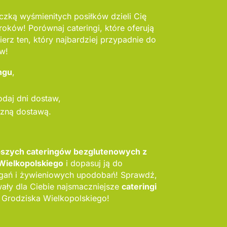
zką wyśmienitych posiłków dzieli Cię
roków! Porównaj cateringi, które oferują
erz ten, który najbardziej przypadnie do
w!
ngu
,
odaj dni dostaw,
szną dostawą.
epszych cateringów bezglutenowych z
Wielkopolskiego
i dopasuj ją do
gań i żywieniowych upodobań! Sprawdź,
ły dla Ciebie najsmaczniejsze
cateringi
 Grodziska Wielkopolskiego!