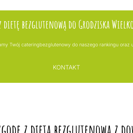
z dietę bezglutenową do Grodziska Wielk
my Twój cateringbezglutenowy do naszego rankingu oraz 
KONTAKT
ygodę z dietą bezglutenową z d