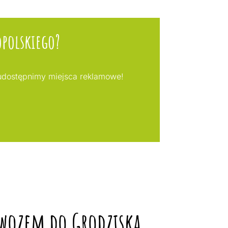
opolskiego?
udostępnimy miejsca reklamowe!
owozem do Grodziska