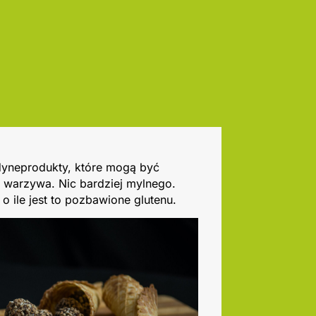
edyneprodukty, które mogą być
 warzywa. Nic bardziej mylnego.
o ile jest to pozbawione glutenu.