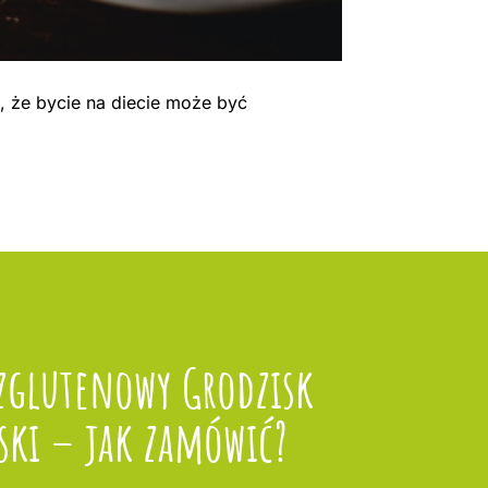
, że bycie na diecie może być
zglutenowy Grodzisk
ski – jak zamówić?