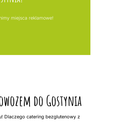
nimy miejsca reklamowe!
 dowozem do Gostynia
! Dlaczego catering bezglutenowy z