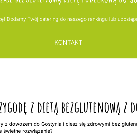
ę! Dodamy Twój catering do naszego rankingu lub udostęp
KONTAKT
rzygodę z dietą bezglutenową z
 z dowozem do Gostynia i ciesz się zdrowymi bez glutenu
e świetne rozwiązanie?