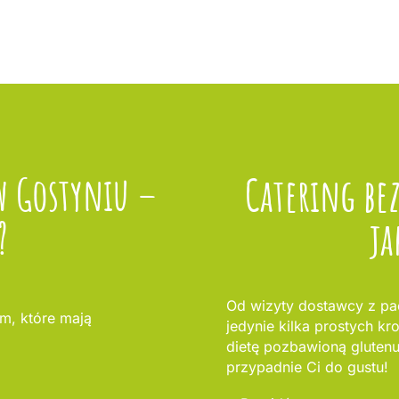
w Gostyniu –
Catering be
?
ja
Od wizyty dostawcy z pac
m, które mają
jedynie kilka prostych kr
dietę pozbawioną glutenu 
przypadnie Ci do gustu!