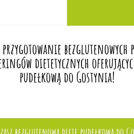
 przygotowanie bezglutenowych po
eringów dietetycznych oferującyc
pudełkową do Gostynia!
czasz bezglutenową dietę pudełkową do Go