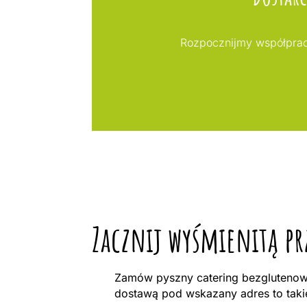
Rozpocznijmy współprac
Zacznij wyśmienitą p
Zamów pyszny catering bezglutenowy
dostawą pod wskazany adres to taki