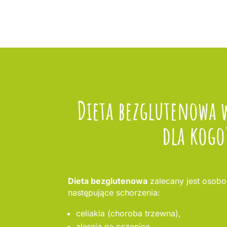
Dieta bezglutenowa 
dla kogo
Dieta bezglutenowa
zalecany jest osobo
następujące schorzenia:
celiakia (choroba trzewna),
alergia na pszenicę,