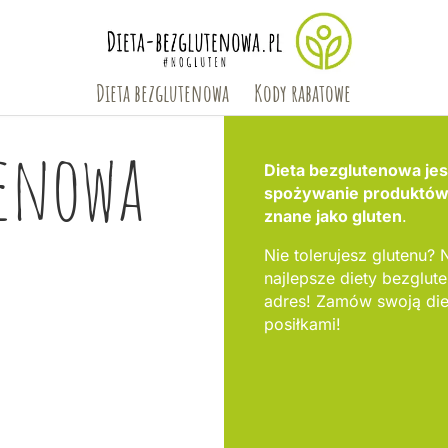
Dieta bezglutenowa
Kody rabatowe
tenowa
Dieta bezglutenowa jest
spożywanie produktów, 
znane jako gluten
.
Nie tolerujesz glutenu? 
najlepsze diety bezglu
adres! Zamów swoją die
posiłkami!