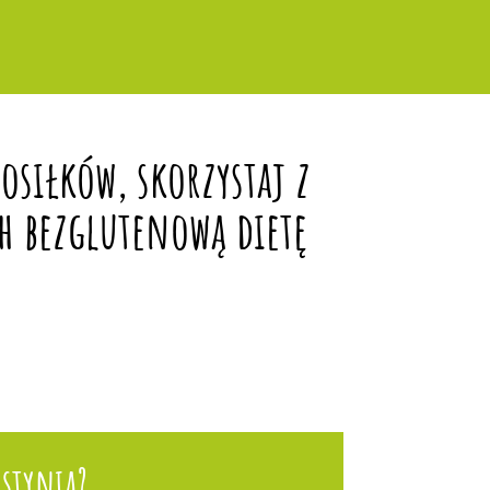
siłków, skorzystaj z
h bezglutenową dietę
stynia?