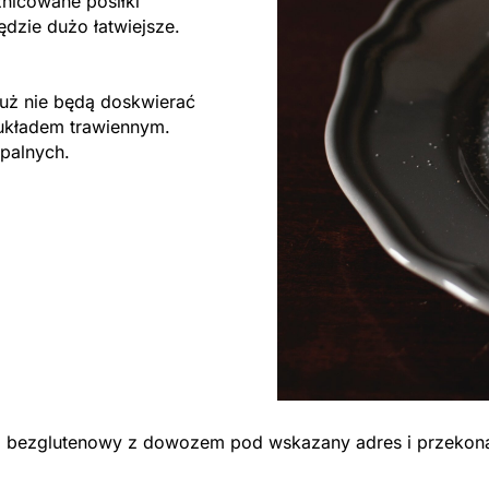
nicowane posiłki
ędzie dużo łatwiejsze.
ż nie będą doskwierać
układem trawiennym.
apalnych.
ng bezglutenowy z dowozem pod wskazany adres i przekona