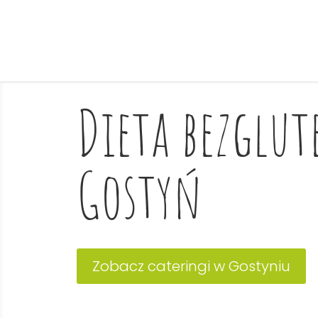
Dieta bezglu
Gostyń
Zobacz cateringi w Gostyniu