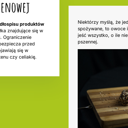
utenowej
Niektórzy myślą, że j
jadłospisu produktów
spożywane, to owoce i
ałka znajdujące się w
jeść wszystko, o ile ni
u. Ograniczenie
pszennej.
bezpiecza przed
jawiają się w
enu czy celiakię.