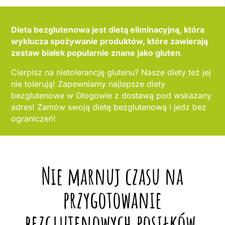
Dieta bezglutenowa jest dietą eliminacyjną, która
wyklucza spożywanie produktów, które zawierają
zestaw białek popularnie znane jako gluten
.
Cierpisz na nietolerancję glutenu? Nasze diety też jej
nie tolerują! Zapewniamy najlepsze diety
bezglutenowe w Głogowie z dostawą pod wskazany
adres! Zamów swoją dietę bezglutenową i jedz bez
ograniczeń!
Nie marnuj czasu na
przygotowanie
bezglutenowych posiłków,