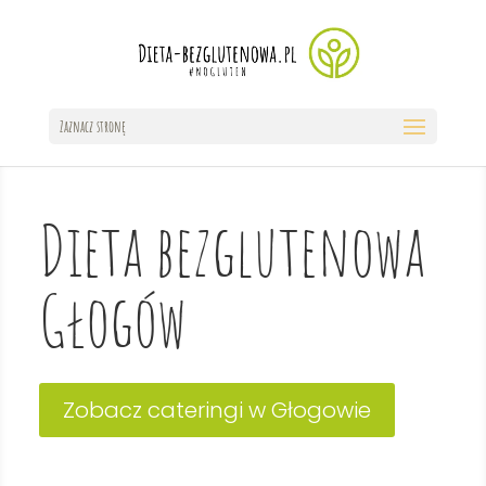
Zaznacz stronę
Dieta bezglutenowa
Głogów
Zobacz cateringi w Głogowie