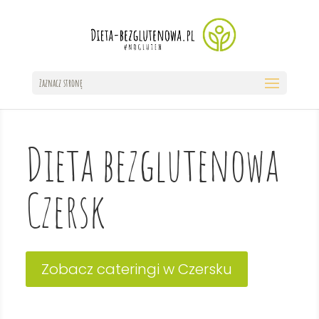
Zaznacz stronę
Dieta bezglutenowa
Czersk
Zobacz cateringi w Czersku