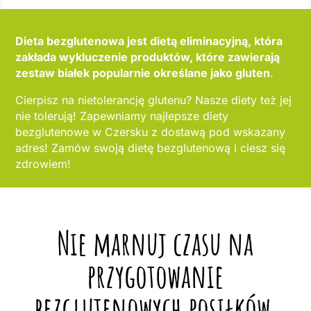
Dieta bezglutenowa jest dietą eliminacyjną, która
zakłada wykluczenie produktów, które zawierają
zestaw białek popularnie określane jako gluten
.
Cierpisz na nietolerancję glutenu? Nasze diety też jej
nie tolerują! Zapewniamy najlepsze diety
bezglutenowe w Czersku z dostawą pod wskazany
adres! Zamów swoją dietę bezglutenową i ciesz się
zdrowiem!
Nie marnuj czasu na
przygotowanie
bezglutenowych posiłków,