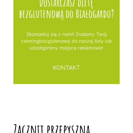
Dostarczasz dietę
bezglutenową do Białogardu?
Skontaktuj się z nami! Dodamy Twój
cateringbezglutenowy do naszej listy lub
udostępnimy miejsca reklamowe!
KONTAKT
Zacznij przepyszną