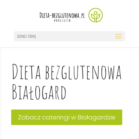
Zaznacz stronę
Dieta bezglutenowa
Białogard
Zobacz cateringi w Białogardzie