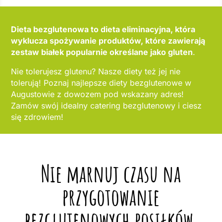
Dieta bezglutenowa to dieta eliminacyjna, która
wyklucza spożywanie produktów, które zawierają
zestaw białek popularnie określane jako gluten
.
Nie tolerujesz glutenu? Nasze diety też jej nie
tolerują! Poznaj najlepsze diety bezglutenowe w
Augustowie z dowozem pod wskazany adres!
Zamów swój idealny catering bezglutenowy i ciesz
się zdrowiem!
Nie marnuj czasu na
przygotowanie
bezglutenowych posiłków,