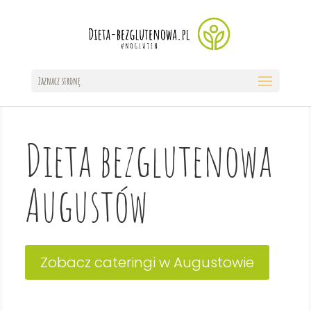
Zaznacz stronę
Dieta bezglutenowa
Augustów
Zobacz cateringi w Augustowie