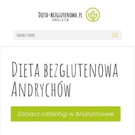
Zaznacz stronę
Dieta bezglutenowa
Andrychów
Zobacz cateringi w Andrychowie