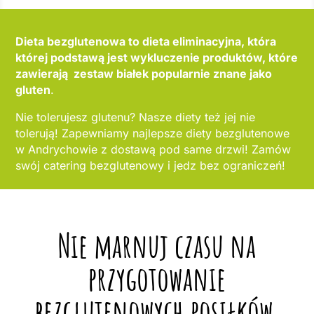
Dieta bezglutenowa to dieta eliminacyjna, która
której podstawą jest wykluczenie produktów, które
zawierają zestaw białek popularnie znane jako
gluten
.
Nie tolerujesz glutenu? Nasze diety też jej nie
tolerują! Zapewniamy najlepsze diety bezglutenowe
w Andrychowie z dostawą pod same drzwi! Zamów
swój catering bezglutenowy i jedz bez ograniczeń!
Nie marnuj czasu na
przygotowanie
bezglutenowych posiłków,