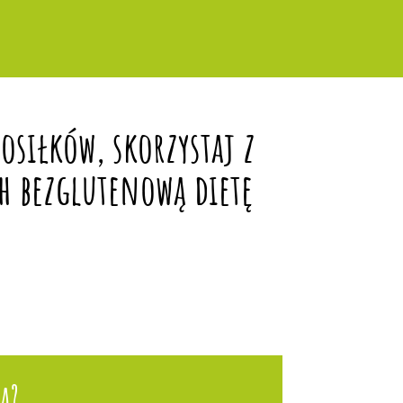
siłków, skorzystaj z
h bezglutenową dietę
a?