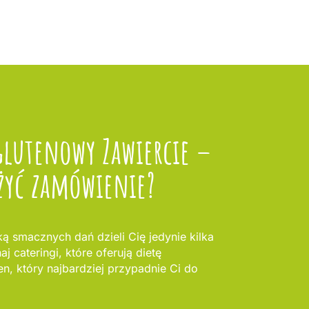
glutenowy Zawiercie –
żyć zamówienie?
ą smacznych dań dzieli Cię jedynie kilka
 cateringi, które oferują dietę
n, który najbardziej przypadnie Ci do