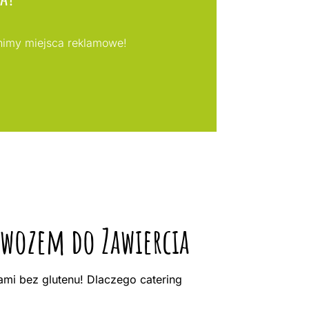
pnimy miejsca reklamowe!
owozem do Zawiercia
mi bez glutenu! Dlaczego catering