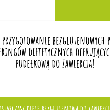
 przygotowanie bezglutenowych po
eringów dietetycznych oferującyc
pudełkową do Zawiercia!
ostarczasz dietę bezglutenową do Zawierci