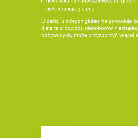
nieceliakalna nadwrażliwość na gluten,
nietolerancja glutenu.
U osób, u których gluten nie powoduje ż
dieta ta z powodu niedoborów niezbędn
odżywczych, może przysporzyć więcej s