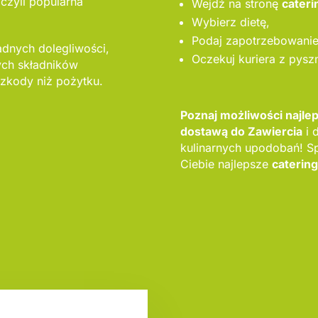
 czyli popularna
Wejdź na stronę
cateri
Wybierz dietę,
Podaj zapotrzebowanie 
adnych dolegliwości,
Oczekuj kuriera z pysz
ych składników
zkody niż pożytku.
Poznaj możliwości najle
dostawą do Zawiercia
i 
kulinarnych upodobań! S
Ciebie najlepsze
caterin