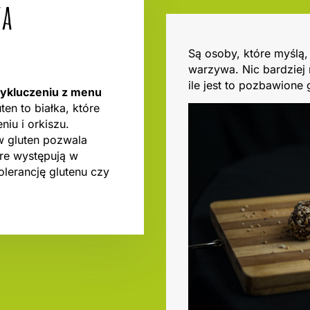
ta
Są osoby, które myślą,
warzywa. Nic bardziej
ile jest to pozbawione 
wykluczeniu z menu
uten to białka, które
niu i orkiszu.
w gluten pozwala
óre występują w
olerancję glutenu czy