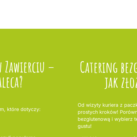
w Zawierciu –
Catering bez
aleca?
jak zło
Od wizyty kuriera z paczk
m, które dotyczy:
prostych kroków! Porównaj
bezglutenową i wybierz te
gustu!