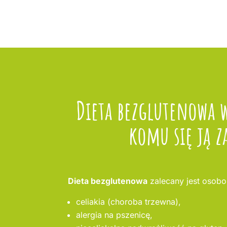
Dieta bezglutenowa 
komu się ją z
Dieta bezglutenowa
zalecany jest osobo
celiakia (choroba trzewna),
alergia na pszenicę,