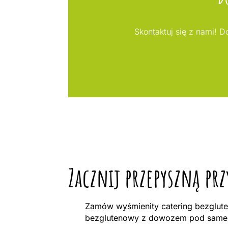
Skontaktuj się z nami! 
Zacznij przepyszną pr
Zamów wyśmienity catering bezglute
bezglutenowy z dowozem pod same d