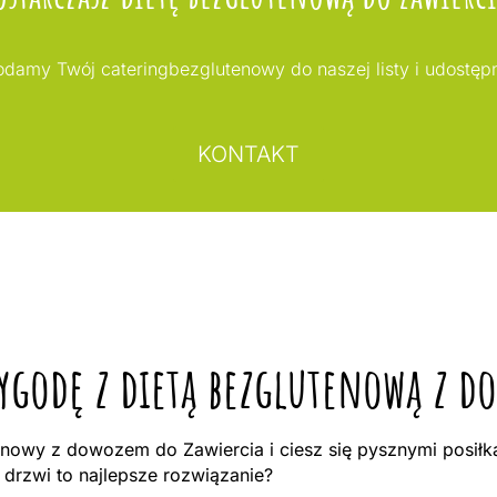
Dodamy Twój cateringbezglutenowy do naszej listy i udostę
KONTAKT
zygodę z dietą bezglutenową z d
nowy z dowozem do Zawiercia i ciesz się pysznymi posiłka
rzwi to najlepsze rozwiązanie?