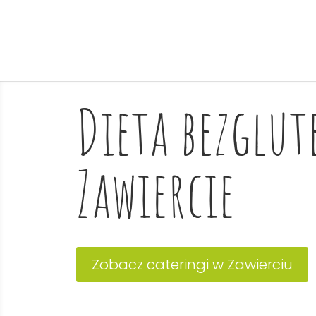
Dieta bezglu
Zawiercie
Zobacz cateringi w Zawierciu