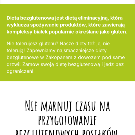
Dieta bezglutenowa jest dietą eliminacyjną, która
wyklucza spożywanie produktów, które zawierają
kompleksy białek popularnie określane jako gluten
.
Nie tolerujesz glutenu? Nasze diety też jej nie
tolerują! Zapewniamy najsmaczniejsze diety
bezglutenowe w Zakopanem z dowozem pod same
drzwi! Zamów swoją dietę bezglutenową i jedz bez
ograniczeń!
Nie marnuj czasu na
przygotowanie
bezglutenowych posiłków,