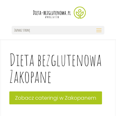
Zaznacz stronę
Dieta bezglutenowa
Zakopane
Zobacz cateringi w Zakopanem