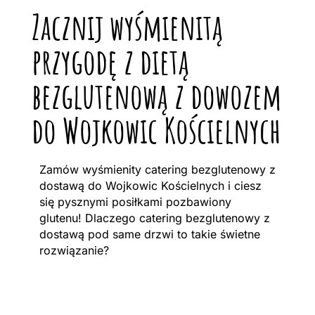
Zacznij wyśmienitą
przygodę z dietą
bezglutenową z dowozem
do Wojkowic Kościelnych
Zamów wyśmienity catering bezglutenowy z
dostawą do Wojkowic Kościelnych i ciesz
się pysznymi posiłkami pozbawiony
glutenu! Dlaczego catering bezglutenowy z
dostawą pod same drzwi to takie świetne
rozwiązanie?