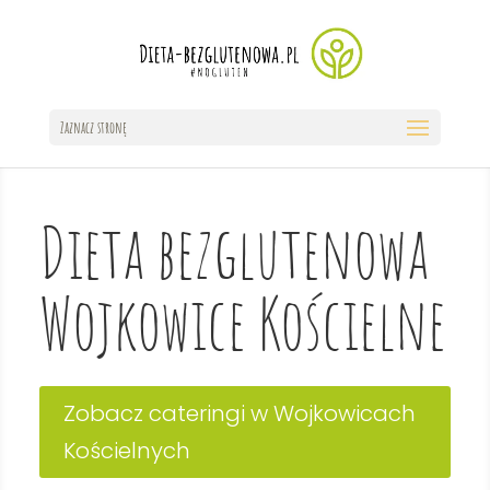
Zaznacz stronę
Dieta bezglutenowa
Wojkowice Kościelne
Zobacz cateringi w Wojkowicach
Kościelnych