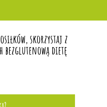
siłków, skorzystaj z
h bezglutenową dietę
ka?