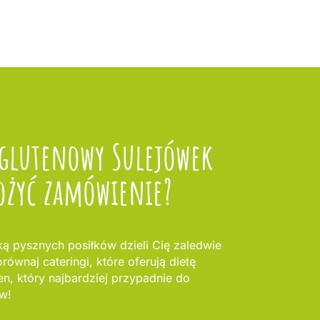
zglutenowy Sulejówek
ożyć zamówienie?
ką pysznych posiłków dzieli Cię zaledwie
równaj cateringi, które oferują dietę
en, który najbardziej przypadnie do
w!