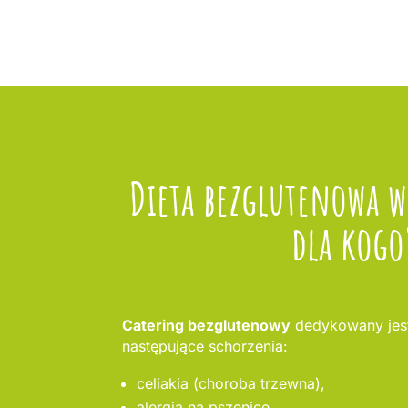
Dieta bezglutenowa 
dla kogo
Catering bezglutenowy
dedykowany jest
następujące schorzenia:
celiakia (choroba trzewna),
alergia na pszenicę,