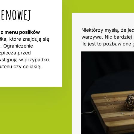
utenowej
Niektórzy myślą, że je
u z menu posiłków
warzywa. Nic bardziej
ałka, które znajdują się
ile jest to pozbawione 
u. Ograniczenie
zpiecza przed
występują w przypadku
utenu czy celiakię.