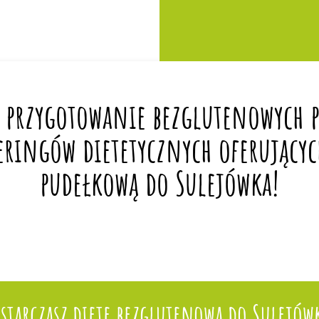
 przygotowanie bezglutenowych po
eringów dietetycznych oferującyc
pudełkową do Sulejówka!
starczasz dietę bezglutenową do Sulejów