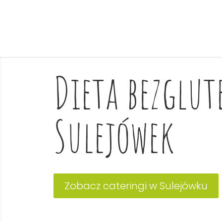
Dieta bezglu
Sulejówek
Zobacz cateringi w Sulejówku