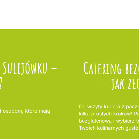
w Sulejówku –
Catering be
?
– jak zł
Od wizyty kuriera z pacz
 osobom, które mają
kilka prostych kroków! Po
bezglutenową i wybierz t
Twoich kulinarnych gustó