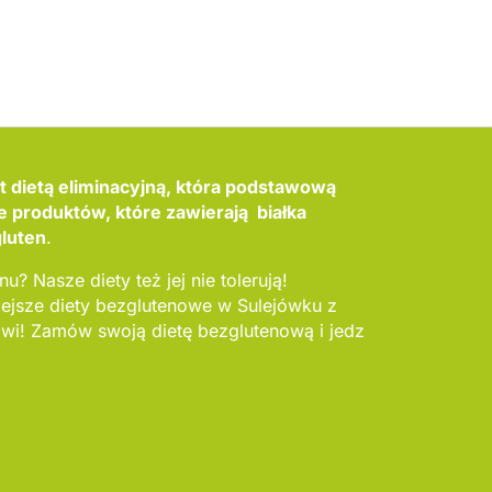
t dietą eliminacyjną, która podstawową
e produktów, które zawierają białka
gluten
.
u? Nasze diety też jej nie tolerują!
jsze diety bezglutenowe w Sulejówku z
i! Zamów swoją dietę bezglutenową i jedz