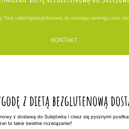
my Twój cateringbezglutenowy do naszego rankingu oraz ud
KONTAKT
ygodę z dietą bezglutenową dos
owy z dostawą do Sulejówka i ciesz się pysznymi posiłka
i to takie świetne rozwiązanie?