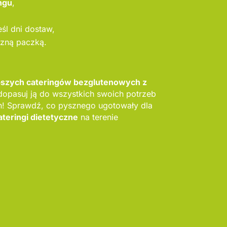
ngu
,
reśl dni dostaw,
szną paczką.
epszych cateringów bezglutenowych z
dopasuj ją do wszystkich swoich potrzeb
! Sprawdź, co pysznego ugotowały dla
ateringi dietetyczne
na terenie