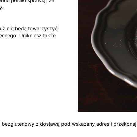
dne posiłki sprawią, że
ty.
ż nie będą towarzyszyć
ennego. Unikniesz także
ng bezglutenowy z dostawą pod wskazany adres i przekonaj