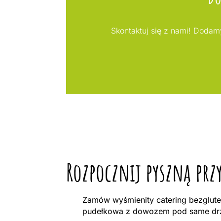
Skontaktuj się z nami! Doda
Rozpocznij pyszną prz
Zamów wyśmienity catering bezgluten
pudełkowa z dowozem pod same drzw