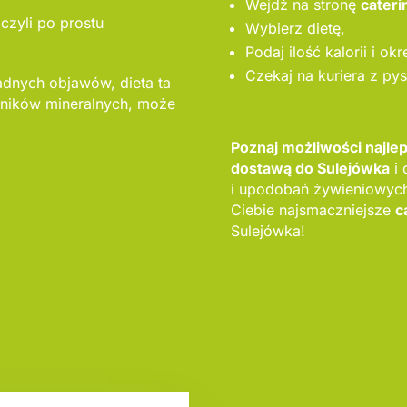
Wejdź na stronę
cateri
czyli po prostu
Wybierz dietę,
Podaj ilość kalorii i ok
Czekaj na kuriera z py
adnych objawów, dieta ta
ników mineralnych, może
Poznaj możliwości najl
dostawą do Sulejówka
i 
i upodobań żywieniowych
Ciebie najsmaczniejsze
c
Sulejówka!