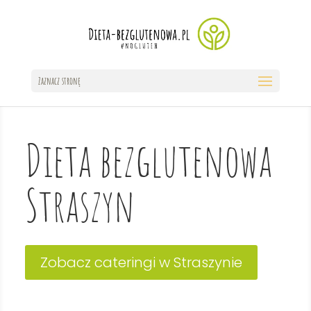
Zaznacz stronę
Dieta bezglutenowa
Straszyn
Zobacz cateringi w Straszynie