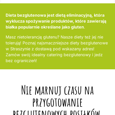
Dieta bezglutenowa jest dietą eliminacyjną, która
wyklucza spożywanie produktów, które zawierają
białka popularnie określane jako gluten
.
Masz nietolerancję glutenu? Nasze diety też jej nie
tolerują! Poznaj najsmaczniejsze diety bezglutenowe
w Straszynie z dostawą pod wskazany adres!
Zamów swój idealny catering bezglutenowy i jedz
bez ograniczeń!
Nie marnuj czasu na
przygotowanie
bezglutenowych posiłków,