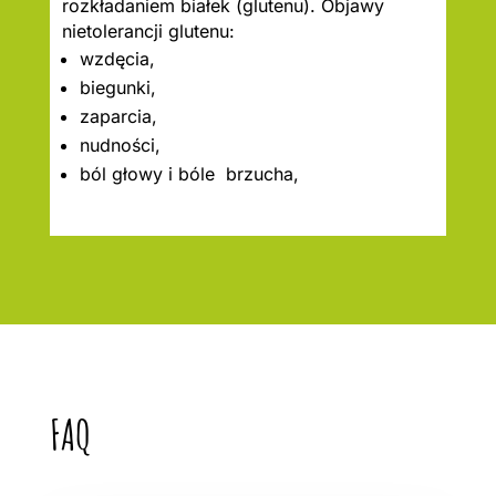
rozkładaniem białek (glutenu). Objawy
nietolerancji glutenu:
wzdęcia,
biegunki,
zaparcia,
nudności,
ból głowy i bóle brzucha,
FAQ