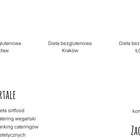
glutenowa
Dieta bezglutenowa
Dieta be
cław
Kraków
Ł
rtale
eta sirtfood
kon
atering wegański
Za
anking cateringów
etetycznych