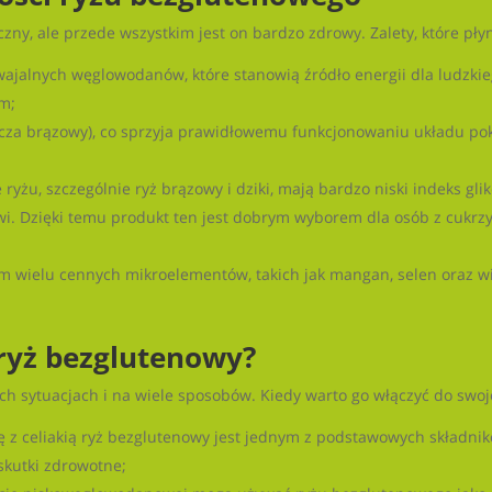
zny, ale przede wszystkim jest on bardzo zdrowy. Zalety, które pły
swajalnych węglowodanów, które stanowią źródło energii dla ludzki
m;
aszcza brązowy), co sprzyja prawidłowemu funkcjonowaniu układu p
e ryżu, szczególnie ryż brązowy i dziki, mają bardzo niski indeks gl
. Dzięki temu produkt ten jest dobrym wyborem dla osób z cukrzyc
łem wielu cennych mikroelementów, takich jak mangan, selen oraz w
 ryż bezglutenowy?
 sytuacjach i na wiele sposobów. Kiedy warto go włączyć do swoje
ię z celiakią ryż bezglutenowy jest jednym z podstawowych składn
skutki zdrowotne;