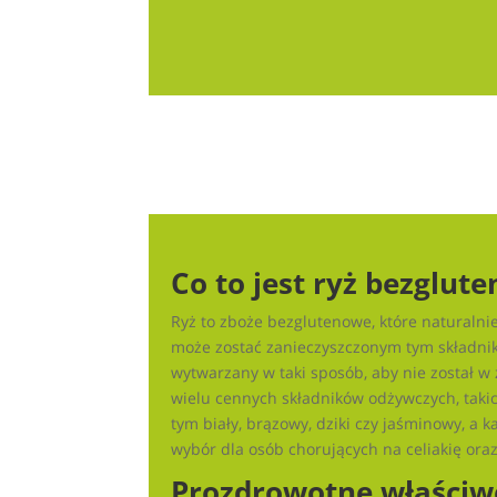
Co to jest ryż bezglut
Ryż to zboże bezglutenowe, które naturalnie
może zostać zanieczyszczonym tym składniki
wytwarzany w taki sposób, aby nie został 
wielu cennych składników odżywczych, takic
tym biały, brązowy, dziki czy jaśminowy, a 
wybór dla osób chorujących na celiakię oraz
Prozdrowotne właściw