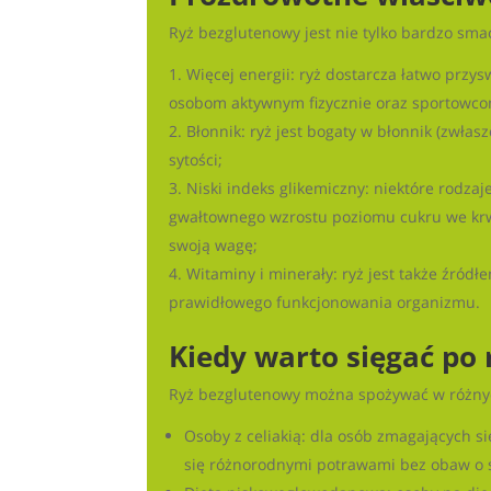
Ryż bezglutenowy jest nie tylko bardzo smac
Więcej energii: ryż dostarcza łatwo przy
osobom aktywnym fizycznie oraz sportowco
Błonnik: ryż jest bogaty w błonnik (zwł
sytości;
Niski indeks glikemiczny: niektóre rodzaj
gwałtownego wzrostu poziomu cukru we krwi
swoją wagę;
Witaminy i minerały: ryż jest także źród
prawidłowego funkcjonowania organizmu.
Kiedy warto sięgać po
Ryż bezglutenowy można spożywać w różnych
Osoby z celiakią: dla osób zmagających s
się różnorodnymi potrawami bez obaw o 