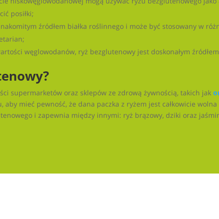
cie niskowęglowodanowej mogą używać ryżu bezglutenowego jako 
ić posiłki;
 znakomitym źródłem białka roślinnego i może być stosowany w różny
etarian;
wartości węglowodanów, ryż bezglutenowy jest doskonałym źródłem 
utenowy?
ci supermarketów oraz sklepów ze zdrową żywnością, takich jak
o
 aby mieć pewność, że dana paczka z ryżem jest całkowicie wolna 
lutenowego i zapewnia między innymi: ryż brązowy, dziki oraz jaś