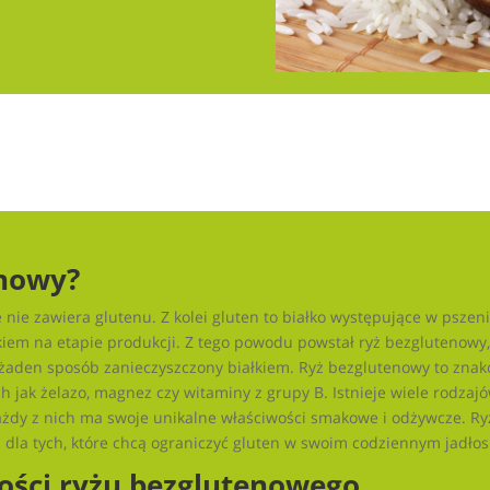
enowy?
 nie zawiera glutenu. Z kolei gluten to białko występujące w pszenic
em na etapie produkcji. Z tego powodu powstał ryż bezglutenowy, cz
w żaden sposób zanieczyszczony białkiem. Ryż bezglutenowy to zna
h jak żelazo, magnez czy witaminy z grupy B. Istnieje wiele rodzaj
każdy z nich ma swoje unikalne właściwości smakowe i odżywcze. Ry
 dla tych, które chcą ograniczyć gluten w swoim codziennym jadłos
ości ryżu bezglutenowego