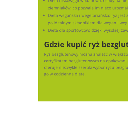
Dieta niskowęglowodanowa: osoby na die
ziemniaków, co pozwala im nieco urozmaic
Dieta wegańska i wegetariańska: ryż jest
go idealnym składnikiem dla wegan i weg
Dieta dla sportowców: dzięki wysokiej za
Gdzie kupić ryż bezgl
Ryż bezglutenowy można znaleźć w większoś
certyfikatem bezglutenowym na opakowaniu,
oferuje niezwykle szeroki wybór ryżu bezg
go w codzienną dietę.