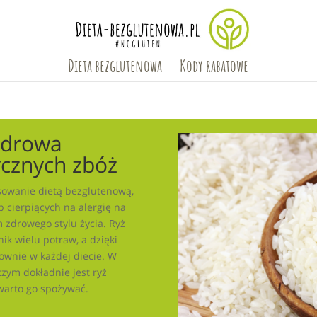
Dieta bezglutenowa
Kody rabatowe
zdrowa
ycznych zbóż
esowanie dietą bezglutenową,
b cierpiących na alergię na
zdrowego stylu życia. Ryż
ik wielu potraw, a dzięki
ownie w każdej diecie. W
czym dokładnie jest ryż
 warto go spożywać.