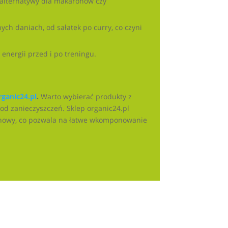
alternatywy dla makaronów czy
ch daniach, od sałatek po curry, co czyni
energii przed i po treningu.
rganic24.pl
.
Warto wybierać produkty z
od zanieczyszczeń. Sklep organic24.pl
minowy, co pozwala na łatwe wkomponowanie