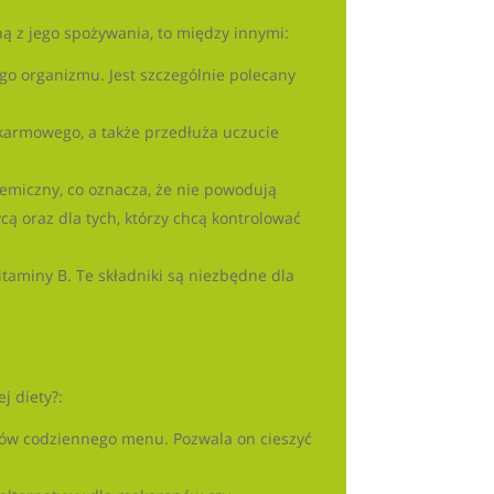
ną z jego spożywania, to między innymi:
ego organizmu. Jest szczególnie polecany
okarmowego, a także przedłuża uczucie
ikemiczny, co oznacza, że nie powodują
ą oraz dla tych, którzy chcą kontrolować
itaminy B. Te składniki są niezbędne dla
j diety?:
ików codziennego menu. Pozwala on cieszyć