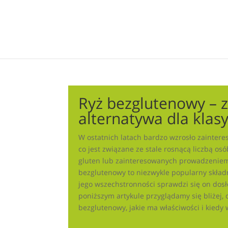
Ryż bezglutenowy – 
alternatywa dla klas
W ostatnich latach bardzo wzrosło zainter
co jest związane ze stale rosnącą liczbą osó
gluten lub zainteresowanych prowadzeniem 
bezglutenowy to niezwykle popularny składn
jego wszechstronności sprawdzi się on dosł
poniższym artykule przyglądamy się bliżej, 
bezglutenowy, jakie ma właściwości i kiedy