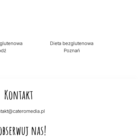
zglutenowa
Dieta bezglutenowa
ódź
Poznań
Kontakt
takt@cateromedia.pl
obserwuj nas!