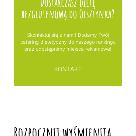
Dostarczasz dietę
bezglutenową do Olsztynka?
Skontaktuj się z nami! Dodamy Twój
catering dietetyczny do naszego rankingu
oraz udostępnimy miejsca reklamowe!
KONTAKT
Rozpocznij wyśmienitą