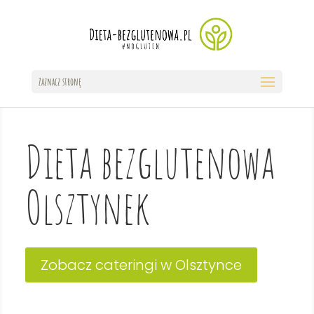
Zaznacz stronę
Dieta bezglutenowa
Olsztynek
Zobacz cateringi w Olsztynce