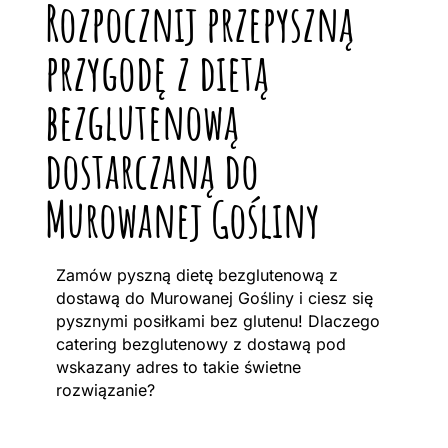
Rozpocznij przepyszną
przygodę z dietą
bezglutenową
dostarczaną do
Murowanej Gośliny
Zamów pyszną dietę bezglutenową z
dostawą do Murowanej Gośliny i ciesz się
pysznymi posiłkami bez glutenu! Dlaczego
catering bezglutenowy z dostawą pod
wskazany adres to takie świetne
rozwiązanie?