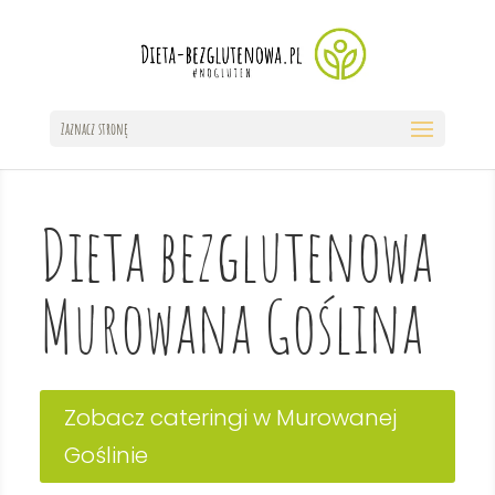
Zaznacz stronę
Dieta bezglutenowa
Murowana Goślina
Zobacz cateringi w Murowanej
Goślinie