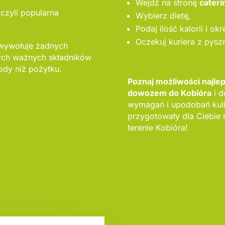
Wejdź na stronę
cateri
 czyli popularna
Wybierz dietę,
Podaj ilość kalorii i ok
Oczekuj kuriera z pysz
 wywołuje żadnych
nych ważnych składników
dy niż pożytku.
Poznaj możliwości najle
dowozem do Kobióra
i d
wymagań i upodobań kul
przygotowały dla Ciebie 
terenie Kobióra!