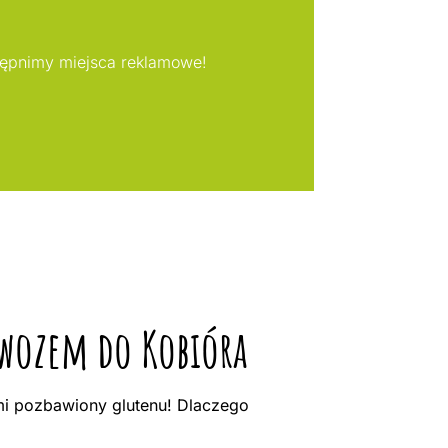
tępnimy miejsca reklamowe!
owozem do Kobióra
mi pozbawiony glutenu! Dlaczego