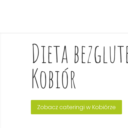
Dieta bezglu
Kobiór
Zobacz cateringi w Kobiórze