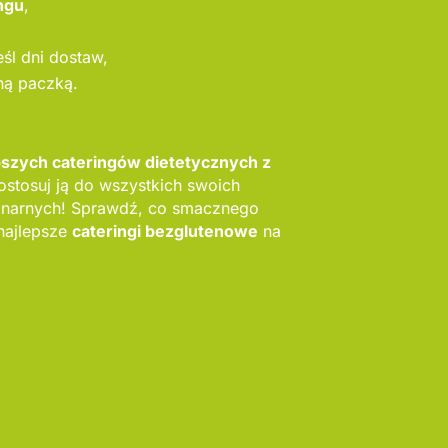
ngu
,
reśl dni dostaw,
ną paczką.
pszych cateringów dietetycznych z
ostosuj ją do wszystkich swoich
inarnych! Sprawdź, co smacznego
najlepsze
cateringi bezglutenowe
na