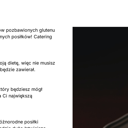
tów pozbawionych glutenu
ych posiłków! Catering
ją dietę, więc nie musisz
będzie zawierał.
który będziesz mógł
a Ci największą
różnorodne posiłki