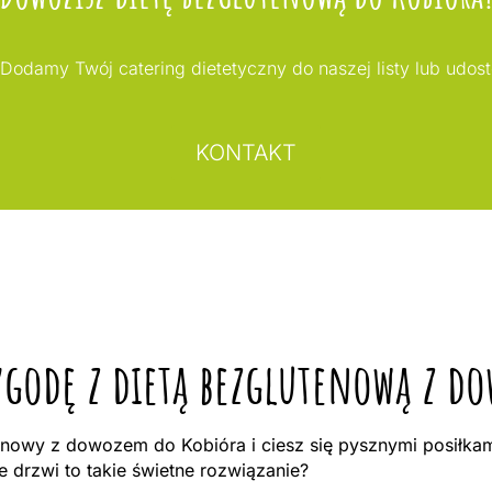
Dodamy Twój catering dietetyczny do naszej listy lub udos
KONTAKT
ygodę z dietą bezglutenową z d
nowy z dowozem do Kobióra i ciesz się pysznymi posiłka
drzwi to takie świetne rozwiązanie?