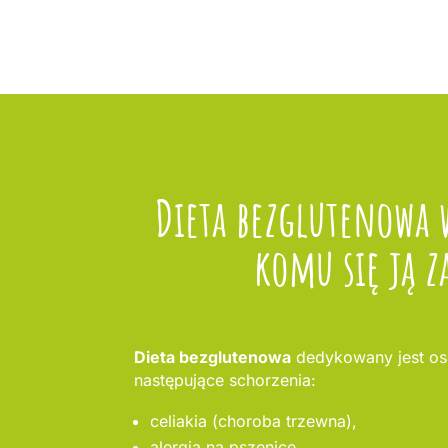
Dieta bezglutenowa 
komu się ją z
Dieta bezglutenowa
dedykowany jest os
następujące schorzenia:
celiakia (choroba trzewna),
alergia na pszenicę,