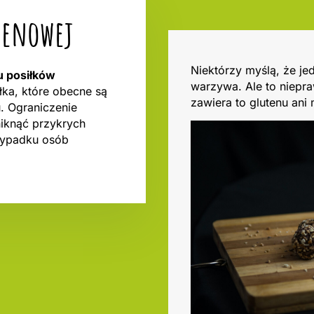
utenowej
Niektórzy myślą, że je
nu posiłków
warzywa. Ale to niepra
ałka, które obecne są
zawiera to glutenu ani
u. Ograniczenie
iknąć przykrych
rzypadku osób