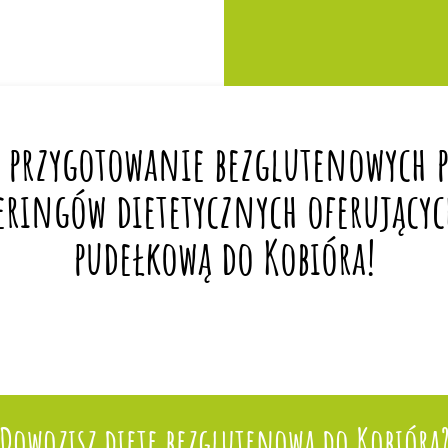
 przygotowanie bezglutenowych po
eringów dietetycznych oferującyc
pudełkową do Kobióra!
Dowozisz dietę bezglutenową do Kobióra