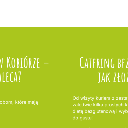
w Kobiórze –
Catering be
aleca?
jak zło
Od wizyty kuriera z zest
obom, które mają
zaledwie kilka prostych k
dietę bezglutenową i wybi
do gustu!