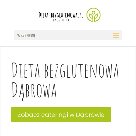
Zaznacz stronę
Dieta bezglutenowa
Dąbrowa
Zobacz cateringi w Dąbrowie